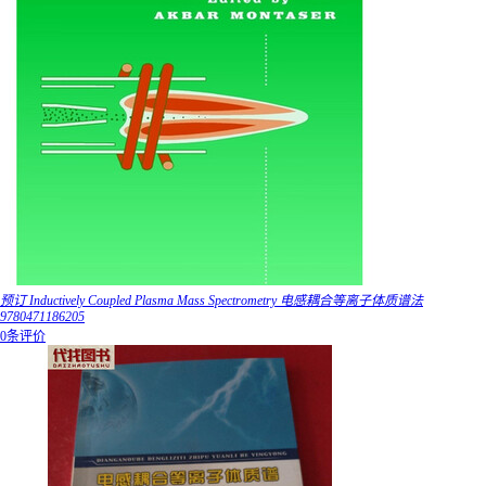
预订 Inductively Coupled Plasma Mass Spectrometry 电感耦合等离子体质谱法
9780471186205
0条评价