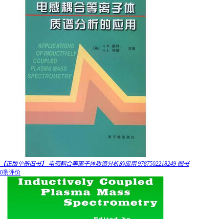
【正版单册旧书】 电感耦合等离子体质谱分析的应用 9787502218249 图书
0条评价