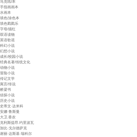
马克纸/本
手指画画本
水画本
填色/涂色本
填色戳戳乐
字母/描红
双语读物
英语歌谣
科幻小说
幻想小说
成长/校园小说
经典名著/传统文化
动物小说
冒险小说
传记文学
寓言/传说
桥梁书
侦探小说
历史小说
史蒂文·达米科
安娜·鲁斯曼
大卫.香农
克利斯提昂.约里波瓦
加比·戈尔德萨克
谢丽·达斯基·瑞科尔