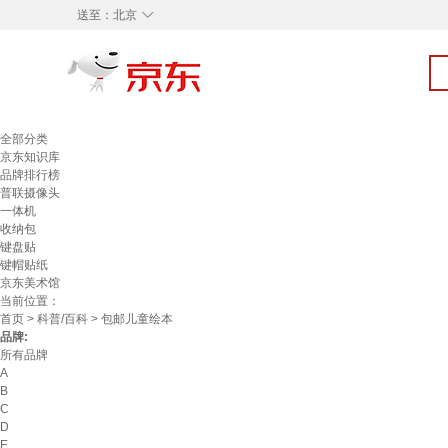
◇
送至：
北京
全部分类
京东知识库
品牌排行榜
普联摄像头
一体机
收纳包
键盘贴
键帽贴纸
京东美术馆
当前位置：
首页
>
科普/百科
> 包邮儿童绘本
品牌:
所有品牌
A
B
C
D
E