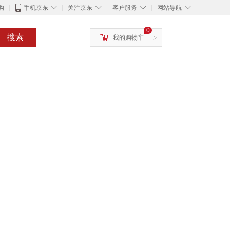
◇
◇
◇
◇
购
手机京东
关注京东
客户服务
网站导航
0
搜索
我的购物车
>