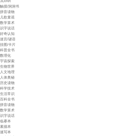
3D/AR
触摸/洞洞书
拼音读物
儿歌童谣
数学算术
识字说话
好奇认知
迷宫/谜语
挂图/卡片
科普全书
数理化
宇宙探索
生物世界
人文地理
人体奥秘
历史读物
科学技术
生活常识
百科全书
拼音读物
数学算术
识字说话
临摹本
素描本
速写本