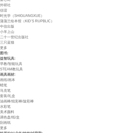
外研社
信谊
时光学（SHIGUANGXUE）
蒲蒲兰绘本馆（KID’S RUPBLIC）
中信出版
小羊上山
二十一世纪出版社
三只蓝猫
更多
图书:
益智玩具:
早教/智能玩具
STEAM教玩具
画具画材:
画纸/画本
蜡笔
马克笔
套装/礼盒
油画棒/炫彩棒/旋彩棒
水彩笔
美术颜料
调色盘/纸/盒
刮画纸
更多