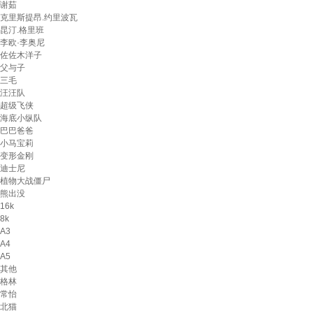
谢茹
克里斯提昂.约里波瓦
昆汀.格里班
李欧·李奥尼
佐佐木洋子
父与子
三毛
汪汪队
超级飞侠
海底小纵队
巴巴爸爸
小马宝莉
变形金刚
迪士尼
植物大战僵尸
熊出没
16k
8k
A3
A4
A5
其他
格林
常怡
北猫