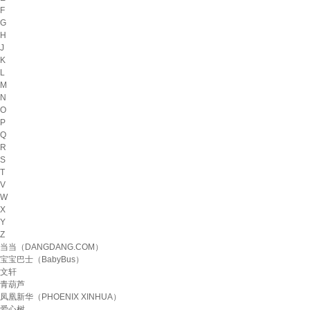
F
G
H
J
K
L
M
N
O
P
Q
R
S
T
V
W
X
Y
Z
当当（DANGDANG.COM）
宝宝巴士（BabyBus）
文轩
青葫芦
凤凰新华（PHOENIX XINHUA）
爱心树