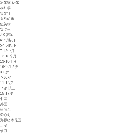
罗尔德·达尔
杨红樱
曹文轩
雷欧幻像
伍美珍
安徒生
J.K.罗琳
6个月以下
5个月以下
7-12个月
12-18个月
13-18个月
19个月-2岁
3-6岁
7-10岁
11-14岁
15岁以上
15-17岁
中国
外国
蒲蒲兰
爱心树
海豚绘本花园
启发
信谊