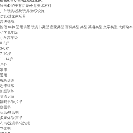
绘画/DIY/户外/娃娃/过家家:
绘画/DIY/美育启蒙/创意美术材料
户外玩具/感统玩具/游乐设施
仿真/过家家玩具
高级选项:
阶段
年龄
适用场景
玩具书类型
启蒙类型
百科类型
类型
英语类型
文学类型
大师绘本
小学低年级
小学高年级
0-2岁
3-6岁
7-10岁
11-14岁
户外
家用
通用
视听训练
思维训练
抓握训练
英语启蒙
翻翻书/拉拉书
拼图书
折纸/贴纸书
多媒体/发声书
布书/洗澡书/泡泡书
立体书