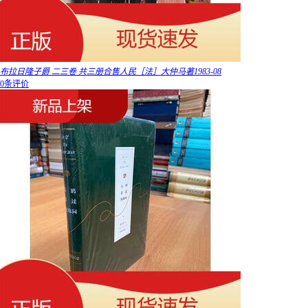
布拉日隆子爵 二三卷 共三册合售人民［法］大仲马著1983-08
0条评价