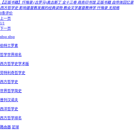
【正版书籍】忏悔录 (古罗马)奥古斯丁 全十三卷 商务印书馆 正版书籍 自传体回忆录
西方哲学史 影响基督教发展的经典读物 教会文学基督教神学 忏悔录 无规格
0条评价
上一页
1/1
下一页
nbsp nbsp
伯特兰罗素
哲学世界排名
西方哲学史学术版
劳特利奇哲学史
西方哲学史
世界哲学简史
普列汉诺夫
西洋哲学史
西方哲学排名
路由器
足球