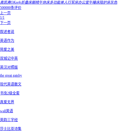
奥凯弗OKeefe折叠床躺椅午休床多功能单人行军床办公室午睡床陪护床灰色
500000条评价
上一页
1/1
下一页
叙述者说
英语作为
简爱之美
双城记中英
英汉对照版
the great gatsby
现代英语散文
书虫2级全套
真爱无界
wall英语
英韵三字经
莎士比亚诗集