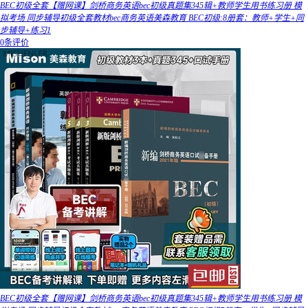
BEC初级全套【赠网课】剑桥商务英语bec初级真题集345辑+教师学生用书练习册 模
拟考场 同步辅导初级全套教材bec商务英语美森教育 BEC初级:8册套：教师+学生+同
步辅导+练习1
0条评价
BEC初级全套【赠网课】剑桥商务英语bec初级真题集345辑+教师学生用书练习册 模