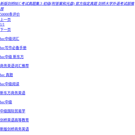
新版剑桥BEC考试真题集.3:初级(附答案和光盘) 官方指定真题 剑桥大学外语考试部推
荐
50000条评价
上一页
1/1
下一页
bec中级词汇
bec写作必备手册
bec中级 新东方
商务英语词汇推荐
bec 真题
bec中级阅读
新东方商务英语
bec中级
中级国际贸易学
剑桥英语高等教育
新版剑桥商务英语