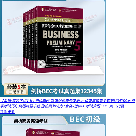
【单册/套装可选】bec初级真题 新编剑桥商务英语bec初级真题集全套第12345辑bec初
级考试历年真题试题书籍 附答案和听力 (套装5册)BEC考试真题12345集（初级）
71条评价