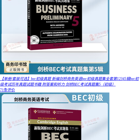
【单册/套装可选】bec初级真题 新编剑桥商务英语bec初级真题集全套第12345辑bec初
级考试历年真题试题书籍 附答案和听力 剑桥BEC考试真题集5（初级）
71条评价