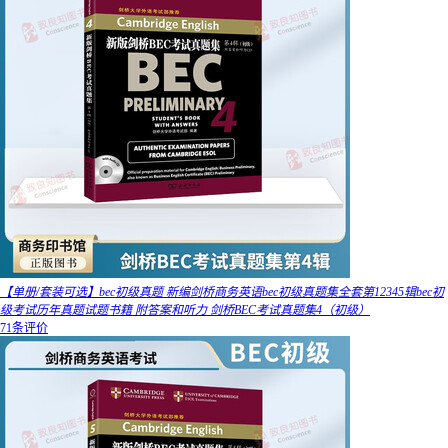
【单册/套装可选】bec初级真题 新编剑桥商务英语bec初级真题集全套第12345辑bec初
级考试历年真题试题书籍 附答案和听力 剑桥BEC考试真题集4（初级）
71条评价