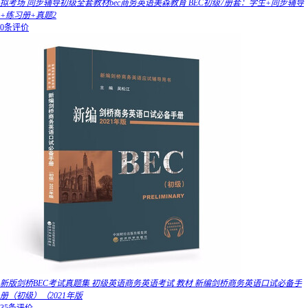
拟考场 同步辅导初级全套教材bec商务英语美森教育 BEC初级7册套：学生+同步辅导
+练习册+真题2
0条评价
新版剑桥BEC考试真题集 初级英语商务英语考试 教材 新编剑桥商务英语口试必备手
册（初级）（2021年版