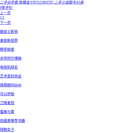
二手白手套 陈楫宝 9787513903707 二手小说图书 85新
9条评价
上一页
1/1
下一页
嬉皮士影响
美丽新视界
畸零暗香
米奇阿尔博姆
电视机排名
艺术家的命运
珠穆朗玛8848
可以伊丽
刀锋麦田
蜜蜂与雾
田蕴章推荐书籍
绿眼女子