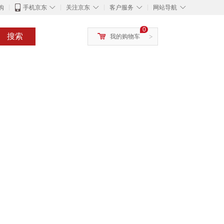
◇
◇
◇
◇
购
手机京东
关注京东
客户服务
网站导航
0
搜索
我的购物车
>