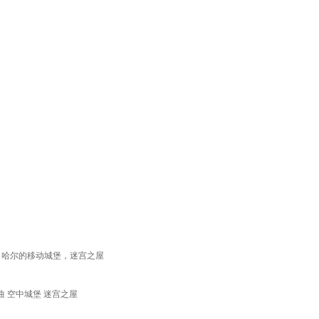
：哈尔的移动城堡，迷宫之屋
曲 空中城堡 迷宫之屋