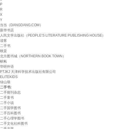
P
R
X
Y
当当（DANGDANG.COM）
新华书店
人民文学出版社（PEOPLE’S LITERATURE PUBLISHING HOUSE）
读客
二手书
映棠
北方图书城（NORTHERN BOOK TOWN）
献柘
华研外语
PTJKJ 天津科学技术出版社有限公司
ELITEKIDS
绿山墙
二手书:
二手期刊杂志
二手童书
二手小说
二手国学图书
二手百科图书
二手心理学图书
二手文化社科图书
二手文学