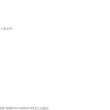
 人民文学
学
琼斯9787549632794文汇出版社