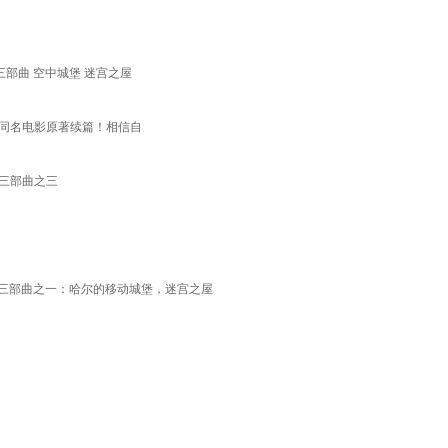
堡三部曲 空中城堡 迷宫之屋
骏同名电影原著续篇！相信自
”三部曲之三
堡三部曲之一：哈尔的移动城堡，迷宫之屋