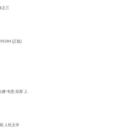
曲之三
384 [正版]
·韦恩·琼斯 上
斯 人民文学