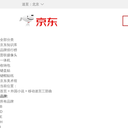
◇
送至：
北京
全部分类
京东知识库
品牌排行榜
普联摄像头
一体机
收纳包
键盘贴
键帽贴纸
京东美术馆
当前位置：
首页
>
外国小说
> 移动迷宫三部曲
品牌:
所有品牌
B
D
E
H
L