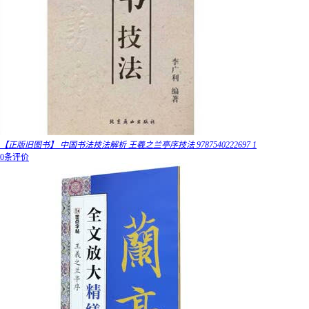
【正版旧图书】 中国书法技法解析 王羲之兰亭序技法 9787540222697 1
0条评价