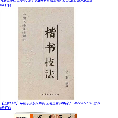
青岛出版社 兰亭序200字笔法解析孙永显著9787555238348青岛出版
0条评价
【正版旧书】 中国书法技法解析 王羲之兰亭序技法 9787540222697 图书
0条评价