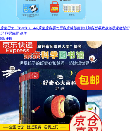
宝宝巴士（BabyBus）4-6岁宝宝科学大百科点读笔套装认知科普早教身体恐龙地球知
识 科学启蒙-身体
0条评价