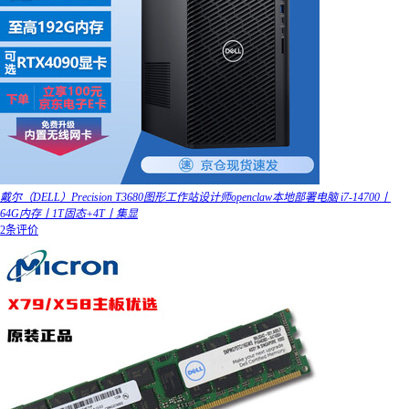
戴尔（DELL）Precision T3680图形工作站设计师openclaw本地部署电脑 i7-14700丨
64G内存丨1T固态+4T丨集显
2条评价