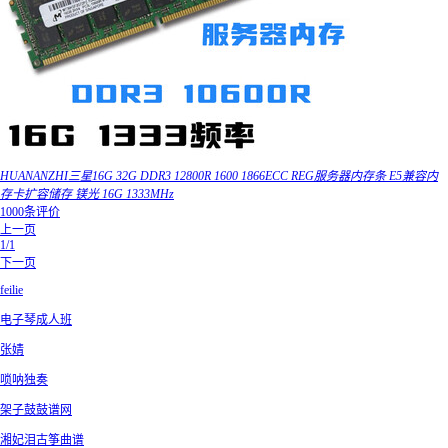
HUANANZHI三星16G 32G DDR3 12800R 1600 1866ECC REG服务器内存条 E5兼容内
存卡扩容储存 镁光 16G 1333MHz
1000条评价
上一页
1/1
下一页
feilie
电子琴成人班
张婧
唢呐独奏
架子鼓鼓谱网
湘妃泪古筝曲谱