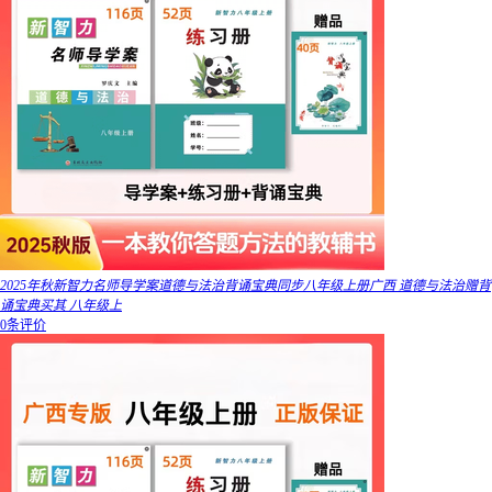
2025年秋新智力名师导学案道德与法治背诵宝典同步八年级上册广西 道德与法治赠背
诵宝典买其 八年级上
0条评价