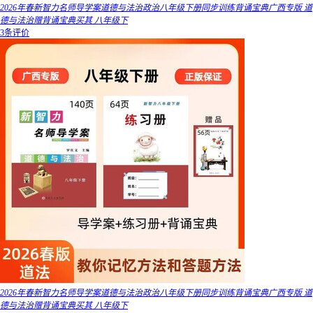
2026年春新智力名师导学案道德与法治政治八年级下册同步训练背诵宝典广西专版 道
德与法治赠背诵宝典买其 八年级下
3条评价
2026年春新智力名师导学案道德与法治政治八年级下册同步训练背诵宝典广西专版 道
德与法治赠背诵宝典买其 八年级下