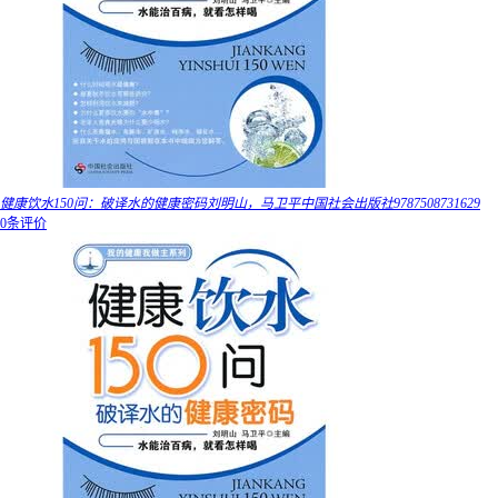
健康饮水150问：破译水的健康密码刘明山，马卫平中国社会出版社9787508731629
0条评价