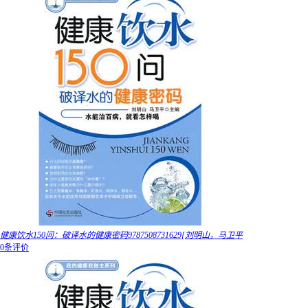
健康饮水150问：破译水的健康密码9787508731629[刘明山，马卫平
0条评价