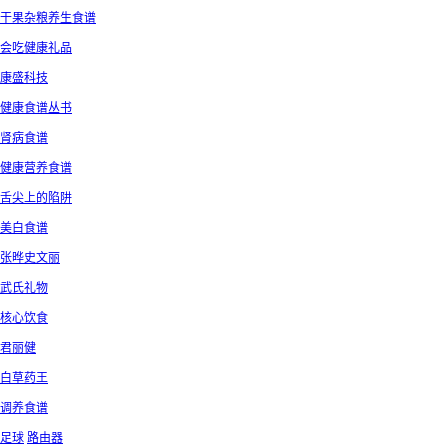
干果杂粮养生食谱
会吃健康礼品
康盛科技
健康食谱丛书
肾病食谱
健康营养食谱
舌尖上的陷阱
美白食谱
张晔史文丽
武氏礼物
核心饮食
君丽健
白草药王
调养食谱
足球
路由器