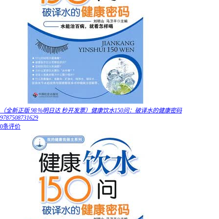
（全新正版 98％明日达 秒开发票）健康饮水150问：破译水的健康密码
9787508731629
0条评价