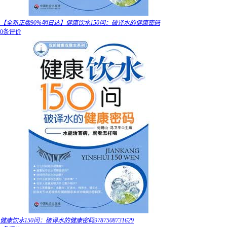
【全新正版90%明日达】健康饮水150问：破译水的健康密码
0条评价
健康饮水150问：破译水的健康密码9787508731629