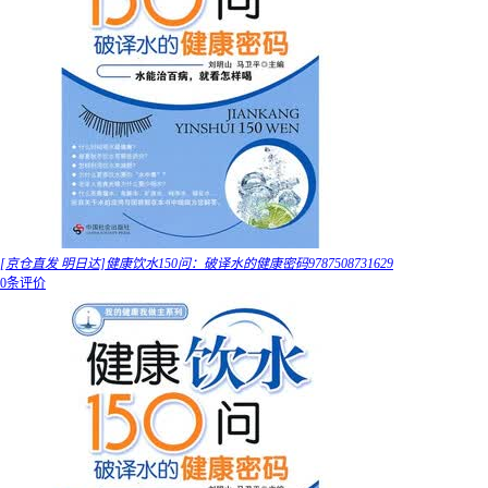
[京仓直发 明日达]健康饮水150问：破译水的健康密码9787508731629
0条评价