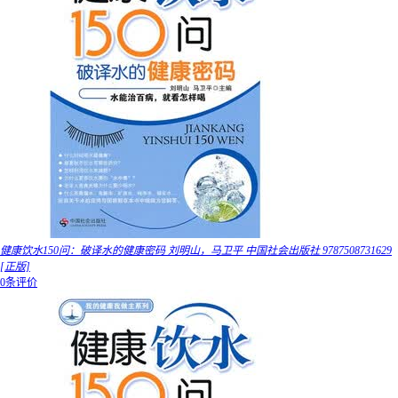
健康饮水150问：破译水的健康密码 刘明山，马卫平 中国社会出版社 9787508731629
[正版]
0条评价