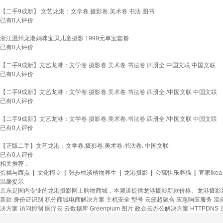
【二手9成新】 文艺龙港：文学卷.摄影卷.美术卷.书法 图书
已有
0
人评价
浙江温州龙港妈咪宝贝儿童摄影 1999元单宝套餐
已有
0
人评价
【二手9成新】文艺龙港：文学卷.摄影卷.美术卷.书法卷.四册全 中国文联 中国文联
已有
0
人评价
【二手9成新】文艺龙港：文学卷.摄影卷.美术卷.书法卷.四册全 /中国文联 中国文联
已有
0
人评价
【二手9成新】文艺龙港：文学卷.摄影卷.美术卷.书法卷.四册全 /中国文联 中国文联
已有
0
人评价
【正版二手】文艺龙港：文学卷.摄影卷.美术卷.书法卷. 中国文联
已有
0
人评价
相关推荐：
蛋糕与西点
|
文化柯立
|
张步桃谈植物养生
|
龙港摄影
|
公寓快乐养猫
|
宜家ikea
温馨提示
京东是国内专业的龙港摄影网上购物商城，本频道提供龙港摄影新款价格、龙港摄影
新款
身份证识别
积分商城电商解决方案
主机安全
型号
云簇超融合
应急响应服务
混
决方案
访问控制
医疗云
云数据库 Greenplum
图片
政企云办公解决方案
HTTPDNS