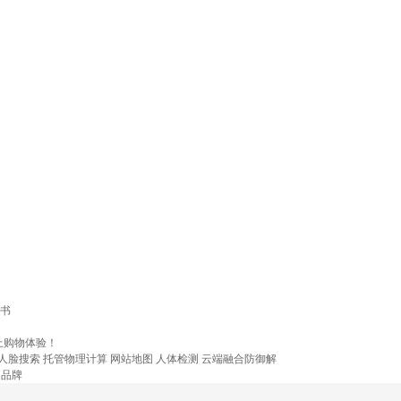
书
上购物体验！
人脸搜索
托管物理计算
网站地图
人体检测
云端融合防御解
品牌