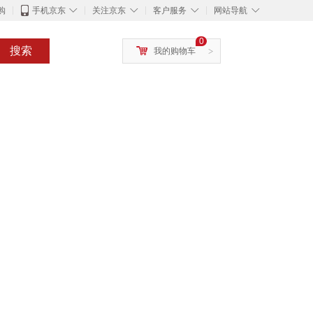
◇
◇
◇
◇
购
手机京东
关注京东
客户服务
网站导航
0
搜索
我的购物车
>