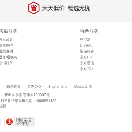
省
天天低价，畅选无忧
售后服务
特色服务
售后政策
夺宝岛
价格保护
DIY装机
退款说明
延保服务
返修/退换货
京东E卡
取消订单
京东通信
京东JD+
|
隐私政策
|
京东公益
|
English Site
|
Media & IR
| 新出发京零 字第大120007号
法和不良信息举报电话：4006561155
证照