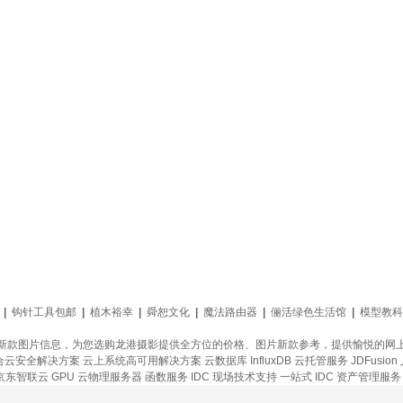
|
钩针工具包邮
|
植木裕幸
|
舜恕文化
|
魔法路由器
|
俪活绿色生活馆
|
模型教科
新款图片信息，为您选购龙港摄影提供全方位的价格、图片新款参考，提供愉悦的网
合云安全解决方案
云上系统高可用解决方案
云数据库 InfluxDB
云托管服务
JDFusion
京东智联云
GPU 云物理服务器
函数服务
IDC 现场技术支持
一站式
IDC 资产管理服务