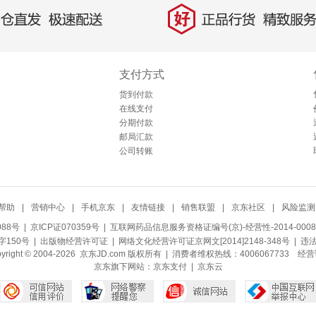
好
直发，极速配送
正品行货，精致服务
支付方式
货到付款
在线支付
分期付款
邮局汇款
公司转账
帮助
|
营销中心
|
手机京东
|
友情链接
|
销售联盟
|
京东社区
|
风险监测
088号
| 京ICP证070359号 |
互联网药品信息服务资格证编号(京)-经营性-2014-0008
150号 |
出版物经营许可证
|
网络文化经营许可证京网文[2014]2148-348号
| 违
pyright © 2004-2026 京东JD.com 版权所有 | 消费者维权热线：4006067733
经营
京东旗下网站：
京东支付
|
京东云