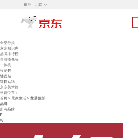
◇
送至：
北京
全部分类
京东知识库
品牌排行榜
普联摄像头
一体机
收纳包
键盘贴
键帽贴纸
京东美术馆
当前位置：
首页
>
居家生活
> 龙港摄影
品牌:
所有品牌
E
W