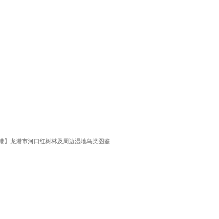
龙港】龙港市河口红树林及周边湿地鸟类图鉴