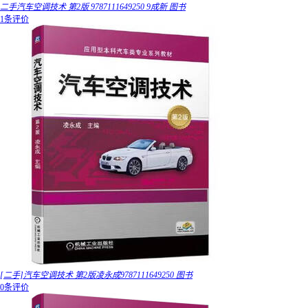
二手汽车空调技术 第2版 9787111649250 9成新 图书
1条评价
[二手]汽车空调技术 第2版凌永成9787111649250 图书
0条评价