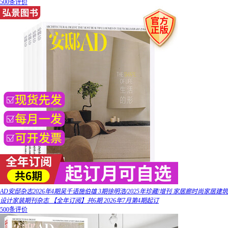
500条评价
AD安邸杂志2026年4期吴千语施伯雄 3期徐明浩/2025年珍藏/增刊 家居廊时尚家居建筑
设计家装期刊杂志 【全年订阅】共6期 2026年7月第4期起订
500条评价