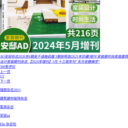
AD安邸杂志2026年4期吴千语施伯雄 3期徐明浩/2025年珍藏/增刊 家居廊时尚家居建筑
设计家装期刊杂志 【2024年增刊】5月 十三周年刊“东方安静美学”
500条评价
上一页
1/2
下一页
瑞丽杂志2015
建筑建材装饰杂志
家具杂志
安邸ad
Elle 杂志包