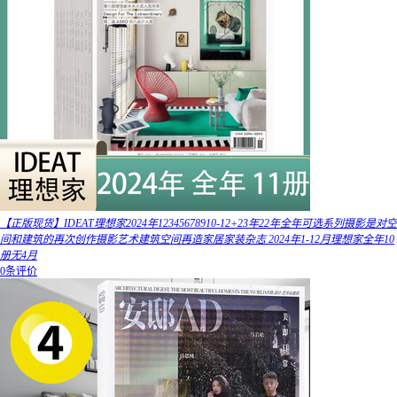
【正版现货】IDEAT理想家2024年12345678910-12+23年22年全年可选系列摄影是对空
间和建筑的再次创作摄影艺术建筑空间再造家居家装杂志 2024年1-12月理想家全年10
册无4月
0条评价