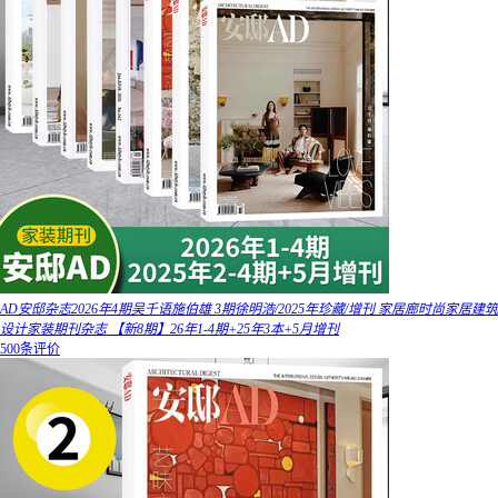
AD安邸杂志2026年4期吴千语施伯雄 3期徐明浩/2025年珍藏/增刊 家居廊时尚家居建筑
设计家装期刊杂志 【新8期】26年1-4期+25年3本+5月增刊
500条评价