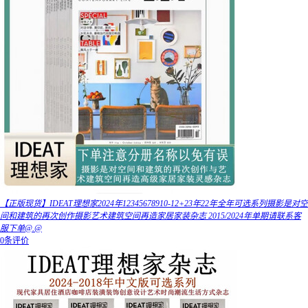
【正版现货】IDEAT理想家2024年12345678910-12+23年22年全年可选系列摄影是对空
间和建筑的再次创作摄影艺术建筑空间再造家居家装杂志 2015/2024年单期请联系客
服下单@.@
0条评价