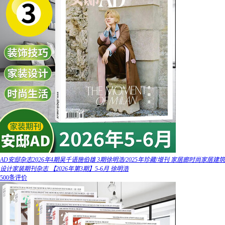
AD安邸杂志2026年4期吴千语施伯雄 3期徐明浩/2025年珍藏/增刊 家居廊时尚家居建筑
设计家装期刊杂志 【2026年第3期】5-6月 徐明浩
500条评价