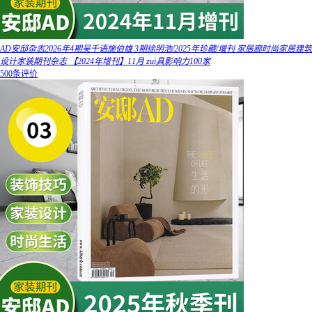
AD安邸杂志2026年4期吴千语施伯雄 3期徐明浩/2025年珍藏/增刊 家居廊时尚家居建筑
设计家装期刊杂志 【2024年增刊】11月 zui具影响力100家
500条评价