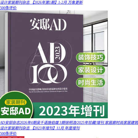
设计家装期刊杂志 【2026年第1期】1-2月 万象更新
500条评价
AD安邸杂志2026年4期吴千语施伯雄 3期徐明浩/2025年珍藏/增刊 家居廊时尚家居建筑
设计家装期刊杂志 【2023年增刊】11月 年度增刊
500条评价