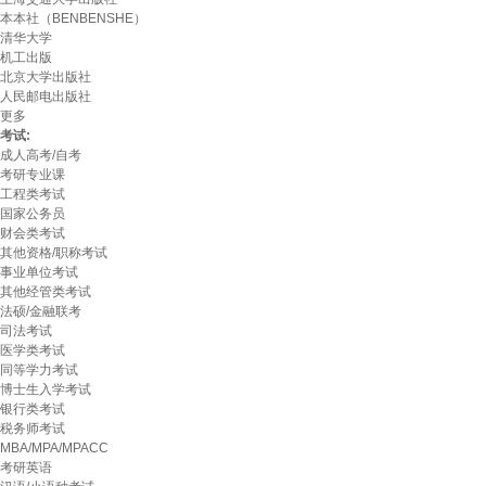
本本社（BENBENSHE）
清华大学
机工出版
北京大学出版社
人民邮电出版社
更多
考试:
成人高考/自考
考研专业课
工程类考试
国家公务员
财会类考试
其他资格/职称考试
事业单位考试
其他经管类考试
法硕/金融联考
司法考试
医学类考试
同等学力考试
博士生入学考试
银行类考试
税务师考试
MBA/MPA/MPACC
考研英语