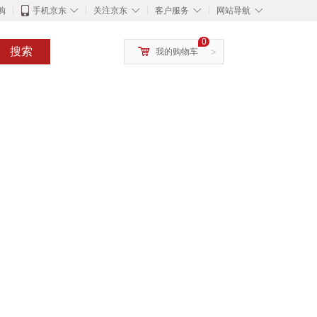
◇
◇
◇
◇
购
手机京东
关注京东
客户服务
网站导航
0
搜索
我的购物车
>