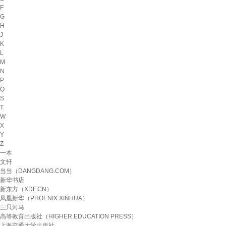
F
G
H
J
K
L
M
N
P
Q
S
T
W
X
Y
Z
一本
文轩
当当（DANGDANG.COM）
新华书店
新东方（XDF.CN）
凤凰新华（PHOENIX XINHUA）
三只河马
高等教育出版社（HIGHER EDUCATION PRESS）
上海交通大学出版社