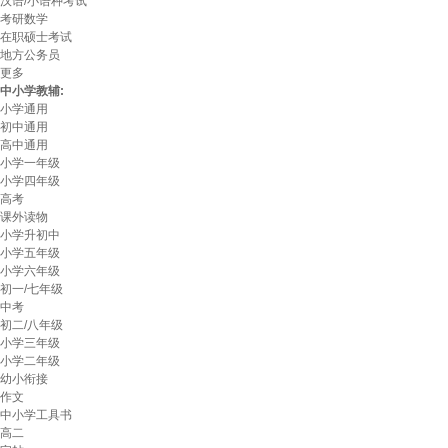
汉语/小语种考试
考研数学
在职硕士考试
地方公务员
更多
中小学教辅:
小学通用
初中通用
高中通用
小学一年级
小学四年级
高考
课外读物
小学升初中
小学五年级
小学六年级
初一/七年级
中考
初二/八年级
小学三年级
小学二年级
幼小衔接
作文
中小学工具书
高二