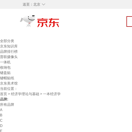
◇
送至：
北京
全部分类
京东知识库
品牌排行榜
普联摄像头
一体机
收纳包
键盘贴
键帽贴纸
京东美术馆
当前位置：
首页
>
经济学理论与基础
> 一本经济学
品牌:
所有品牌
A
B
C
D
E