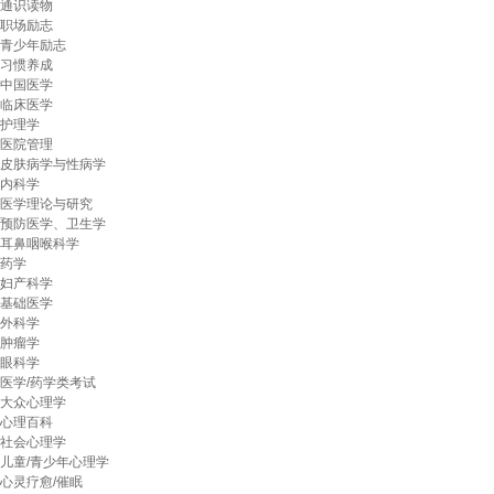
通识读物
职场励志
青少年励志
习惯养成
中国医学
临床医学
护理学
医院管理
皮肤病学与性病学
内科学
医学理论与研究
预防医学、卫生学
耳鼻咽喉科学
药学
妇产科学
基础医学
外科学
肿瘤学
眼科学
医学/药学类考试
大众心理学
心理百科
社会心理学
儿童/青少年心理学
心灵疗愈/催眠