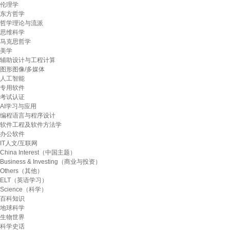
伦理学
东方哲学
哲学理论与流派
思维科学
马克思哲学
美学
辅助设计与工程计算
图形图像/多媒体
人工智能
专用软件
考试认证
AI学习与应用
编程语言与程序设计
软件工程及软件方法学
办公软件
IT人文/互联网
China Interest（中国主题）
Business & Investing（商业与投资）
Others（其他）
ELT（英语学习）
Science（科学）
百科知识
地球科学
生物世界
科学史话