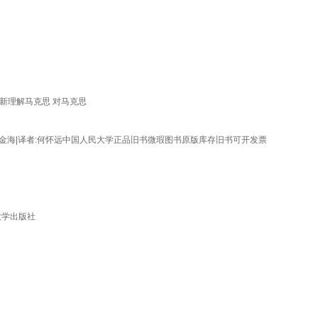
重新理解马克思 对马克思
主编:杨金海|译者:何怀远中国人民大学正品旧书微瑕图书原版库存旧书可开发票
大学出版社