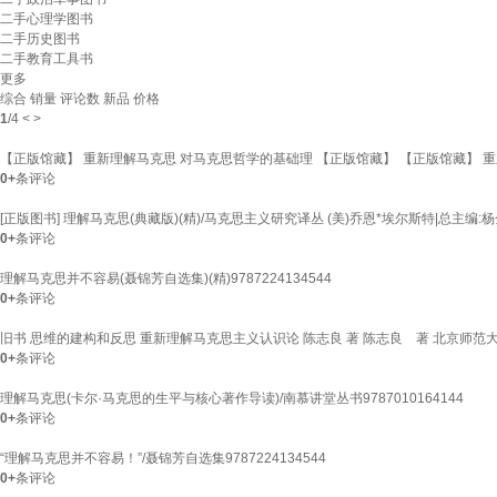
二手心理学图书
二手历史图书
二手教育工具书
更多
综合
销量
评论数
新品
价格
1
/
4
<
>
【正版馆藏】 重新理解马克思 对马克思哲学的基础理 【正版馆藏】 【正版馆藏】 
0+
条评论
[正版图书] 理解马克思(典藏版)(精)/马克思主义研究译丛 (美)乔恩*埃尔斯特|总
0+
条评论
理解马克思并不容易(聂锦芳自选集)(精)9787224134544
0+
条评论
旧书 思维的建构和反思 重新理解马克思主义认识论 陈志良 著 陈志良 著 北京师范
0+
条评论
理解马克思(卡尔·马克思的生平与核心著作导读)/南慕讲堂丛书9787010164144
0+
条评论
“理解马克思并不容易！”/聂锦芳自选集9787224134544
0+
条评论