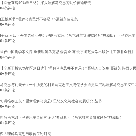
【京仓直营90%当日达】深入理解马克思劳动价值论研究
0+
条评论
[正版新书]“理解马克思并不容易！”/聂锦芳自选集
0+
条评论
[全新正版/可开发票/企业购】理解马克思（马克思主义研究译丛*典藏版）（马克思主
0+
条评论
当代中国哲学家文库 重新理解马克思 俞吾金 著 北京师范大学出版社【正版非全新】
0+
条评论
【全新正版90%地区次日达】“理解马克思并不容易！”/聂锦芳自选集 聂锦芳 陕西人
0+
条评论
马克思与孔夫子：一个历史的相遇马克思主义与儒学会通更深层地理解马克思主义中
0+
条评论
何谓唯物主义：重新理解马克思/“思想文化与社会发展研究”丛书
0+
条评论
理解马克思（马克思主义研究译丛*典藏版）（马克思主义研究译丛*典藏版）
0+
条评论
深入理解马克思劳动价值论研究