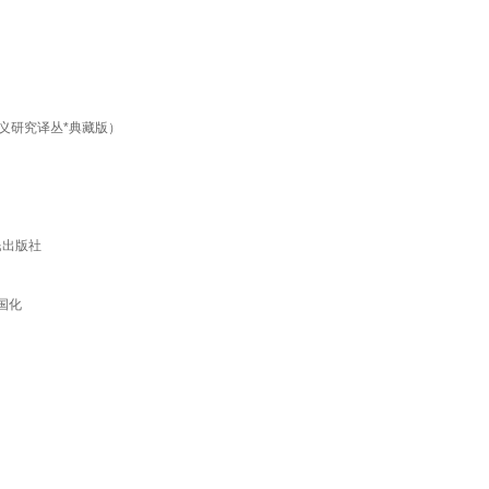
义研究译丛*典藏版）
民出版社
国化