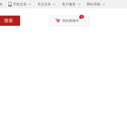
◇
◇
◇
◇
购
手机京东
关注京东
客户服务
网站导航
0
搜索
我的购物车
>