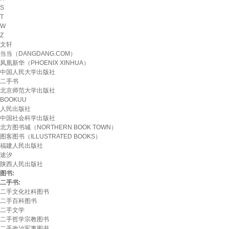
S
T
W
Z
文轩
当当（DANGDANG.COM）
凤凰新华（PHOENIX XINHUA）
中国人民大学出版社
二手书
北京师范大学出版社
BOOKUU
人民出版社
中国社会科学出版社
北方图书城（NORTHERN BOOK TOWN）
图客图书（ILLUSTRATED BOOKS）
福建人民出版社
途汐
陕西人民出版社
图书:
二手书:
二手文化社科图书
二手百科图书
二手文学
二手哲学宗教图书
二手政治军事图书