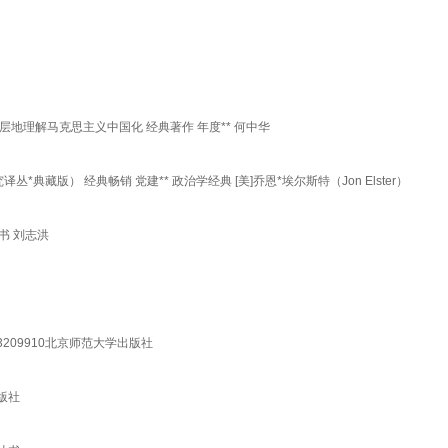
地理解马克思主义中国化 经典著作 年度** 何中华
版） 经典畅销 党建** 政治学经典 [美]乔恩*埃尔斯特（Jon Elster）
书 刘志洪
209910北京师范大学出版社
版社