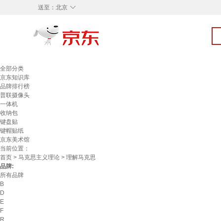
◇
送至：
北京
全部分类
京东知识库
品牌排行榜
普联摄像头
一体机
收纳包
键盘贴
键帽贴纸
京东美术馆
当前位置：
首页
>
马克思主义理论
> 理解马克思
品牌:
所有品牌
B
D
E
F
R