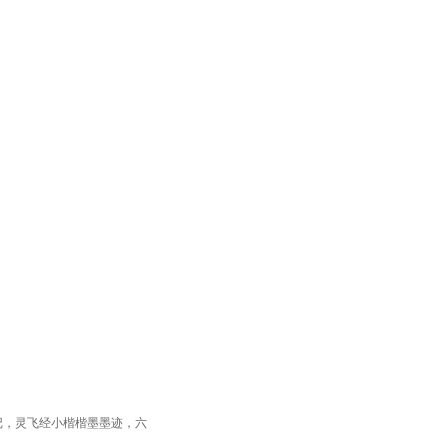
记，灵飞经小楷楷墨墨迹，六