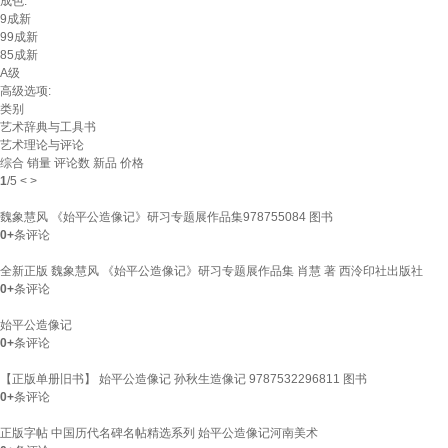
成色:
9成新
99成新
85成新
A级
高级选项:
类别
艺术辞典与工具书
艺术理论与评论
综合
销量
评论数
新品
价格
1
/
5
<
>
魏象慧风 《始平公造像记》研习专题展作品集978755084 图书
0+
条评论
全新正版 魏象慧风 《始平公造像记》研习专题展作品集 肖慧 著 西泠印社出版社
0+
条评论
始平公造像记
0+
条评论
【正版单册旧书】 始平公造像记 孙秋生造像记 9787532296811 图书
0+
条评论
正版字帖 中国历代名碑名帖精选系列 始平公造像记河南美术