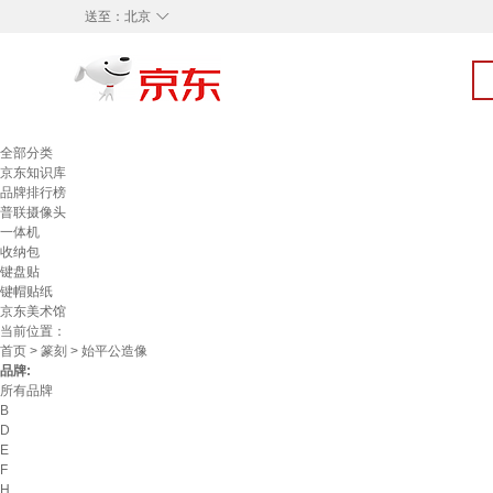
◇
送至：
北京
全部分类
京东知识库
品牌排行榜
普联摄像头
一体机
收纳包
键盘贴
键帽贴纸
京东美术馆
当前位置：
首页
>
篆刻
> 始平公造像
品牌:
所有品牌
B
D
E
F
H