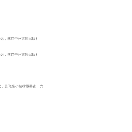
根远，李红中州古籍出版社
根远，李红中州古籍出版社
记，灵飞经小楷楷墨墨迹，六