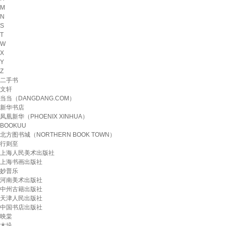
M
N
S
T
W
X
Y
Z
二手书
文轩
当当（DANGDANG.COM）
新华书店
凤凰新华（PHOENIX XINHUA）
BOOKUU
北方图书城（NORTHERN BOOK TOWN）
行则至
上海人民美术出版社
上海书画出版社
妙普乐
河南美术出版社
中州古籍出版社
天津人民出版社
中国书店出版社
映棠
木垛