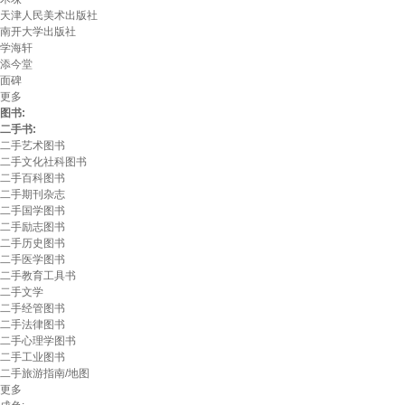
天津人民美术出版社
南开大学出版社
学海轩
添今堂
面碑
更多
图书:
二手书:
二手艺术图书
二手文化社科图书
二手百科图书
二手期刊杂志
二手国学图书
二手励志图书
二手历史图书
二手医学图书
二手教育工具书
二手文学
二手经管图书
二手法律图书
二手心理学图书
二手工业图书
二手旅游指南/地图
更多