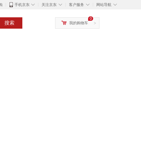
◇
◇
◇
◇
购
手机京东
关注京东
客户服务
网站导航
0
搜索
我的购物车
>