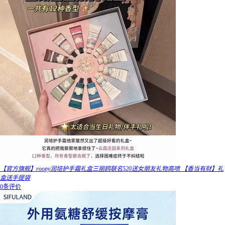
【官方旗舰】roopy润培护手霜礼盒三丽鸥联名520送女朋友礼物高喷 【香当有财】礼
盒送手提袋
0条评价