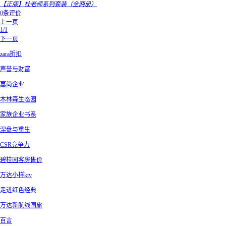
【正版】杜老师系列套装（全两册）
0条评价
上一页
1/1
下一页
zara折扣
声誉与财富
塞尚企业
木林森生态园
家族企业书系
涅盘与重生
CSR竞争力
碧桂园客房售价
万达小样ktv
走进红色经典
万达新航线国旅
百言