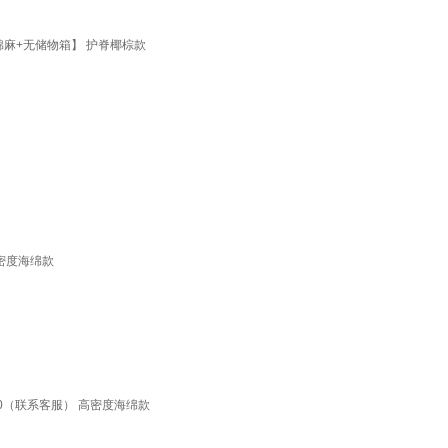
棉麻+无储物箱】 护脊椰棕款
密度海绵款
0（联系客服） 高密度海绵款