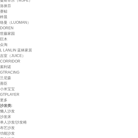
蔓斯菲尔（MSFE）
洛徕芬
赛鲸
梓晨
络曼（LUOMAN）
DOREN
世藤家园
巨木
众淘
L LANLIN 蓝林家居
吉室（JUICE）
CORRIDOR
索利诺
GTRACING
兰尼森
善臣
小米宝宝
GTPLAYER
更多
沙发类:
懒人沙发
沙发床
单人沙发/沙发椅
布艺沙发
功能沙发