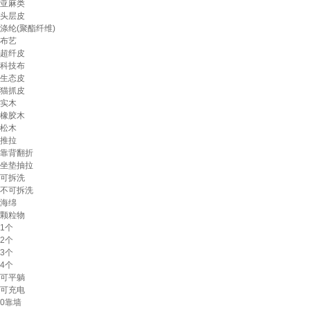
亚麻类
头层皮
涤纶(聚酯纤维)
布艺
超纤皮
科技布
生态皮
猫抓皮
实木
橡胶木
松木
推拉
靠背翻折
坐垫抽拉
可拆洗
不可拆洗
海绵
颗粒物
1个
2个
3个
4个
可平躺
可充电
0靠墙