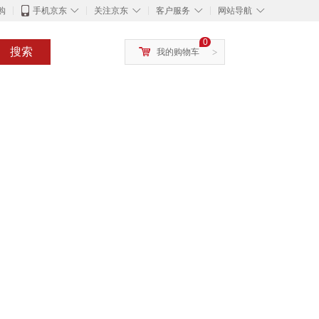
◇
◇
◇
◇
购
手机京东
关注京东
客户服务
网站导航
0
搜索
我的购物车
>