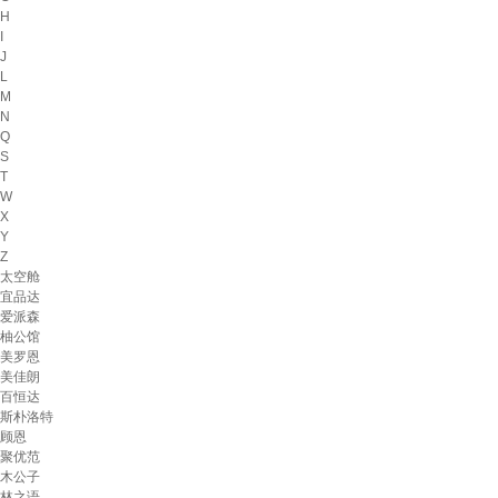
H
I
J
L
M
N
Q
S
T
W
X
Y
Z
太空舱
宜品达
爱派森
柚公馆
美罗恩
美佳朗
百恒达
斯朴洛特
顾恩
聚优范
木公子
林之语