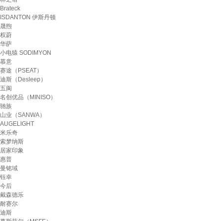
Brateck
ISDANTON 伊斯丹顿
晟煦
权蔚
华萨
小电猿 SODIMYON
慕意
赛途（PSEAT）
迪斯（Desleep）
五阆
名创优品（MINISO）
驰族
山业（SANWA）
AUGELIGHT
米乐奇
索梦纳斯
居家印象
惠普
曼铭域
钰幸
今后
戴森德乐
耐赛尔
迪斯