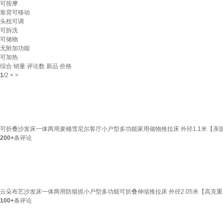
可按摩
靠背可移动
头枕可调
可拆洗
可储物
无附加功能
可加热
综合
销量
评论数
新品
价格
1
/
2
<
>
可折叠沙发床一体两用麦穗雪尼尔客厅小户型多功能家用储物推拉床 外径1.1米【亲
200+
条评论
云朵布艺沙发床一体两用防猫抓小户型多功能可折叠伸缩推拉床 外径2.05米【高克重
100+
条评论