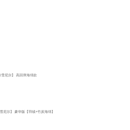
肤雪尼尔】 高回弹海绵款
雪尼尔】 豪华版【羽绒+竹炭海绵】