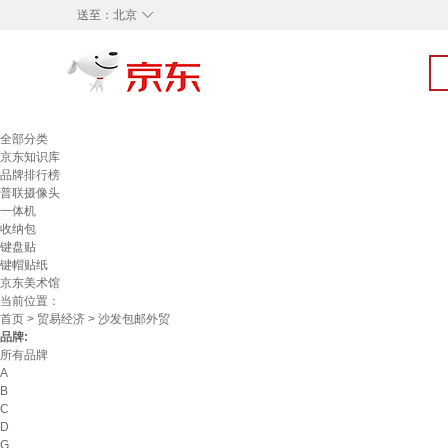
◇
送至：
北京
全部分类
京东知识库
品牌排行榜
普联摄像头
一体机
收纳包
键盘贴
键帽贴纸
京东美术馆
当前位置：
首页
>
贸易经济
> 沙发包邮外贸
品牌:
所有品牌
A
B
C
D
G