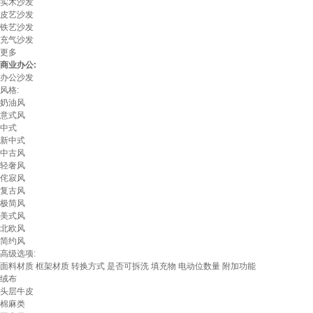
实木沙发
皮艺沙发
铁艺沙发
充气沙发
更多
商业办公:
办公沙发
风格:
奶油风
意式风
中式
新中式
中古风
轻奢风
侘寂风
复古风
极简风
美式风
北欧风
简约风
高级选项:
面料材质
框架材质
转换方式
是否可拆洗
填充物
电动位数量
附加功能
绒布
头层牛皮
棉麻类