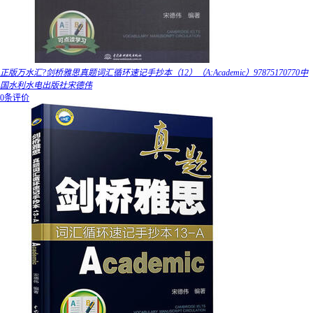
正版万水汇?剑桥雅思真题词汇循环速记手抄本（12）（A:Academic）97875170770中
国水利水电出版社宋德伟
0条评价