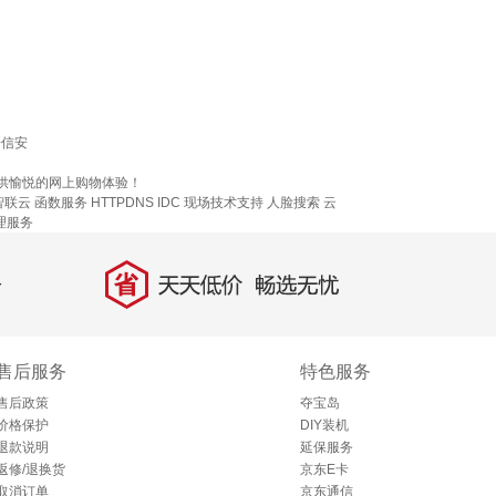
奇信安
提供愉悦的网上购物体验！
智联云
函数服务
HTTPDNS
IDC 现场技术支持
人脸搜索
云
管理服务
省
天天低价，畅选无忧
售后服务
特色服务
售后政策
夺宝岛
价格保护
DIY装机
退款说明
延保服务
返修/退换货
京东E卡
取消订单
京东通信