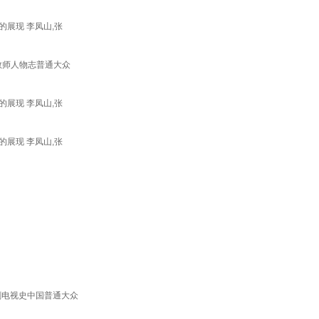
的展现 李凤山,张
学教师人物志普通大众
的展现 李凤山,张
的展现 李凤山,张
电视剧电视史中国普通大众