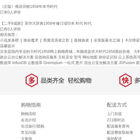
《正版》俄语词根1958年本书时代
已有
0
人评价
【二手9成新】英华大辞典1958年修订缩印本 时代 时代
已有
0
人评价
相关推荐：
小说发条橙
|
致命魔术
|
黑塞流浪者之歌
|
孤独旅者
|
全英版暮光之城
|
卡尔维诺
温馨提示
京东是国内专业的大时代1958网上购物商城，本频道提供大时代1958新款价格、大
政企云办公解决方案
应急响应服务
主机安全
型号
网站地图
身份证识别
云上系统高
数据库 InfluxDB
云数据库 Greenplum
一站式
图片
混合云安全解决方案
JDFusion
新
多
快
品类齐全，轻松购物
多仓
购物指南
配送方式
购物流程
上门自提
会员介绍
211限时达
生活旅行/团购
配送服务查询
常见问题
配送费收取标准
大家电
海外配送