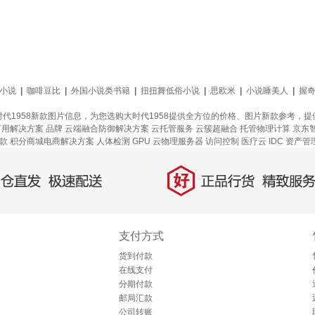
小说
|
咖啡豆比
|
外国小说类书籍
|
扭扭舞低俗小说
|
思欧米
|
小说睡美人
|
握
时代1958新款图片信息，为您选购大时代1958提供全方位的价格、图片新款参考，
可用解决方案
品牌
云端融合防御解决方案
云托管服务
云簇超融合
托管物理计算
京东
款
积分商城电商解决方案
人体检测
GPU 云物理服务器
访问控制
医疗云
IDC 资产
好
直发，极速配送
正品行货，精致服务
支付方式
货到付款
在线支付
分期付款
邮局汇款
公司转账