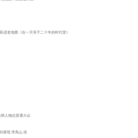
年大跃进老地图《在一天等于二十年的时代里》
学教师人物志普通大众
的展现 李凤山,张