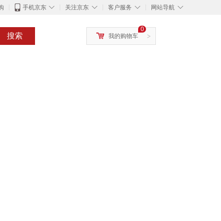
◇
◇
◇
◇
购
手机京东
关注京东
客户服务
网站导航
0
搜索
我的购物车
>