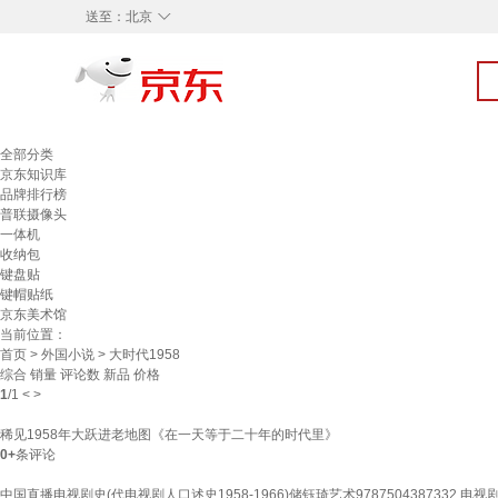
◇
送至：
北京
全部分类
京东知识库
品牌排行榜
普联摄像头
一体机
收纳包
键盘贴
键帽贴纸
京东美术馆
当前位置：
首页
>
外国小说
> 大时代1958
综合
销量
评论数
新品
价格
1
/
1
<
>
稀见1958年大跃进老地图《在一天等于二十年的时代里》
0+
条评论
中国直播电视剧史(代电视剧人口述史1958-1966)储钰琦艺术9787504387332 