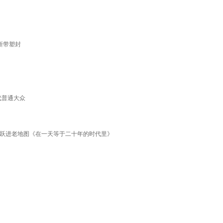
新带塑封
当代普通大众
年大跃进老地图《在一天等于二十年的时代里》