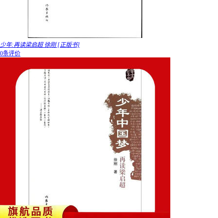
少年:再读梁启超 徐刚 [正版书]
0条评价