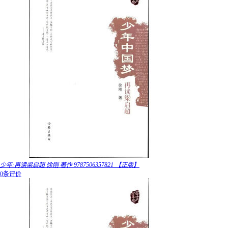
少年:再读梁启超 徐刚 著作 9787506357821 【正版】
0条评价