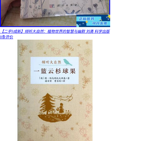
【二手9成新】倾听大自然：植物世界的智慧与幽默 刘勇 科学出版
0条评价