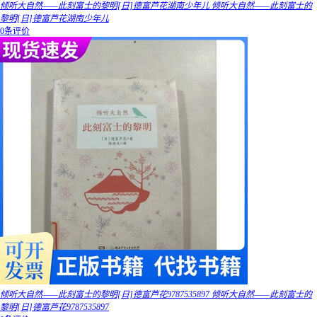
倾听大自然——此刻富士的黎明[日]德富芦花湖南少年儿 倾听大自然——此刻富士的
黎明[日]德富芦花湖南少年儿
0条评价
倾听大自然——此刻富士的黎明[日]德富芦花9787535897 倾听大自然——此刻富士的
黎明[日]德富芦花9787535897