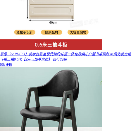
慕思（de RUCCI）梳妆台卧室现代简约斗柜一体化妆桌小户型书桌网红ins风化妆台柜
斗柜三抽0.6米【25mm加厚桌面】 自行安装
0条评价