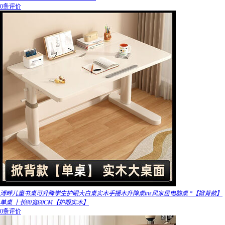
0条评价
溥畔儿童书桌可升降学生护眼大白桌实木手摇木升降桌ins风家居电脑桌 *【掀背款】
单桌 丨长80宽60CM【护眼实木】
0条评价