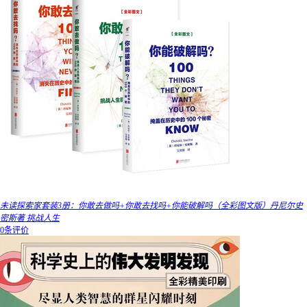
未读探索家套装3册：你敢去做吗+你敢去找吗+你能破解吗（全彩图文版）丹尼尔史
密斯著 挑战人生
0条评价