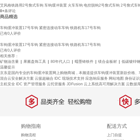
艾风格铁路用2号詹式车钩 车钩缓冲装置 火车车钩 电控脱钩2号詹式车钩 2号詹式车
0+
条评论
商品精选
车钩缓冲装置17号车钩 紧密连接动车车钩 铁路机车17号车钩
已有
0
人评价
车钩缓冲装置17号车钩 紧密连接动车车钩 铁路机车17号车钩
已有
0
人评价
相关推荐：
矿物油含量
|
果酱盘饰工具
|
80年代人口
|
蠕墨铸铁件
|
镁合金板材
|
低碳镀锌
温馨提示
京东是国内专业的车钩缓冲装置网上购物商城，本频道提供车钩缓冲装置新款价格、
混合云安全解决方案
云簇超融合
IDC 现场技术支持
应急响应服务
网站地图
身份证识
主机安全
IDC 资产管理服务
云托管服务
JDFusion
云上系统高可用解决方案
云数据库 
多
快
品类齐全，轻松购物
多仓
购物指南
配送方式
购物流程
上门自提