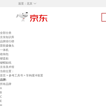
◇
送至：
北京
全部分类
京东知识库
品牌排行榜
普联摄像头
一体机
收纳包
键盘贴
键帽贴纸
京东美术馆
当前位置：
首页
>
参考工具书
> 车钩缓冲装置
品牌:
所有品牌
A
B
C
E
H