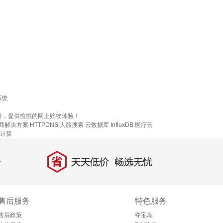
系统
考，提供愉悦的网上购物体验！
商解决方案
HTTPDNS
人脸搜索
云数据库 InfluxDB
医疗云
计算
省
天天低价，畅选无忧
售后服务
特色服务
售后政策
夺宝岛