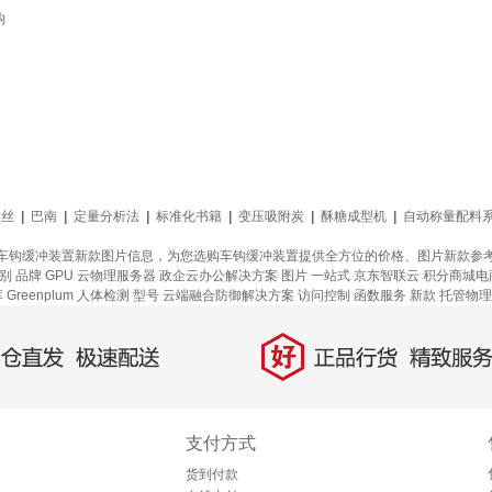
钩
钢丝
|
巴南
|
定量分析法
|
标准化书籍
|
变压吸附炭
|
酥糖成型机
|
自动称量配料
车钩缓冲装置新款图片信息，为您选购车钩缓冲装置提供全方位的价格、图片新款参
别
品牌
GPU 云物理服务器
政企云办公解决方案
图片
一站式
京东智联云
积分商城电
Greenplum
人体检测
型号
云端融合防御解决方案
访问控制
函数服务
新款
托管物理
好
直发，极速配送
正品行货，精致服务
支付方式
货到付款