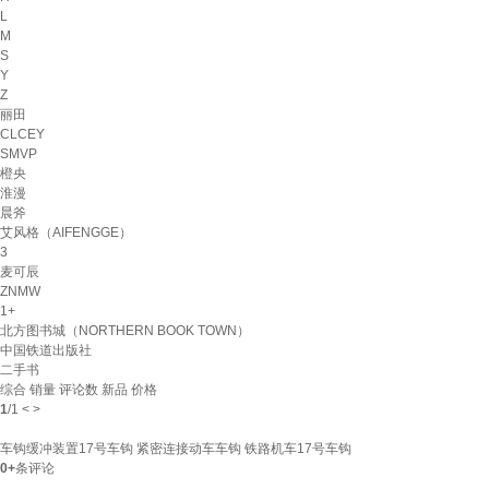
L
M
S
Y
Z
丽田
CLCEY
SMVP
橙央
淮漫
晨斧
艾风格（AIFENGGE）
3
麦可辰
ZNMW
1+
北方图书城（NORTHERN BOOK TOWN）
中国铁道出版社
二手书
综合
销量
评论数
新品
价格
1
/
1
<
>
车钩缓冲装置17号车钩 紧密连接动车车钩 铁路机车17号车钩
0+
条评论