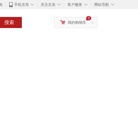
◇
◇
◇
◇
购
手机京东
关注京东
客户服务
网站导航
0
搜索
我的购物车
>