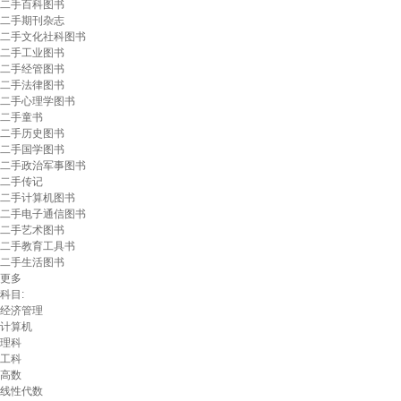
二手百科图书
二手期刊杂志
二手文化社科图书
二手工业图书
二手经管图书
二手法律图书
二手心理学图书
二手童书
二手历史图书
二手国学图书
二手政治军事图书
二手传记
二手计算机图书
二手电子通信图书
二手艺术图书
二手教育工具书
二手生活图书
更多
科目:
经济管理
计算机
理科
工科
高数
线性代数