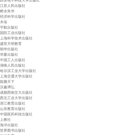
西安电子科技大学出版社
江苏人民出版社
邺水朱华
经济科学出版社
木垛
宇航出版社
国防工业出版社
上海科学技术出版社
盛世天明教育
朝华出版社
华夏出版社
中国工人出版社
湖南人民出版社
哈尔滨工业大学出版社
上海交通大学出版社
龍圖天下
沃鑫博弘
成都西南交大出版社
西北工业大学出版社
浙江教育出版社
山东教育出版社
中国医药科技出版社
上教社
海洋出版社
世界图书出版社