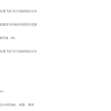
固定翼飞机飞行试验[美]拉尔夫
飞机载荷与结构布局[英]丹尼斯
帕玛迪（Ba
固定翼飞机飞行试验[美]拉尔夫
er）
普丛书昂海松、闻新、童明