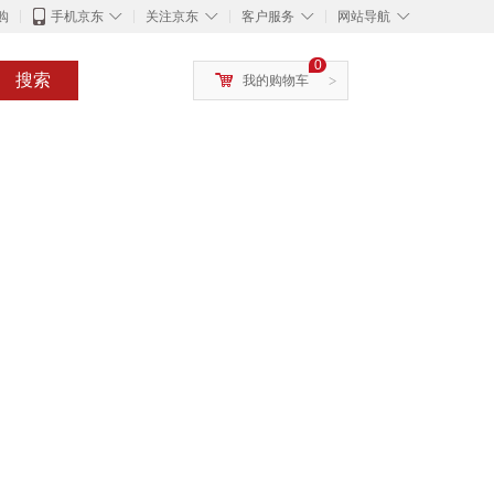
◇
◇
◇
◇
购
手机京东
关注京东
客户服务
网站导航
0
搜索
我的购物车
>