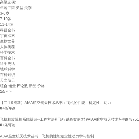
高级选项:
年龄
百科类型
类别
3-6岁
7-10岁
11-14岁
科普全书
宇宙探索
生物世界
人体奥秘
科学技术
百科全书
科学史话
地球科学
百科知识
天文航天
综合
销量
评论数
新品
价格
1
/
5
<
>
【二手9成新】AIAA航空航天技术丛书：飞机的性能、稳定性、动力
0+
条评论
飞机和旋翼机系统辨识--工程方法和飞行试验案例(精)/AIAA航空航天技术丛书9787516
0+
条评论
AIAA航空航天技术丛书：飞机的性能稳定性动力学与控制