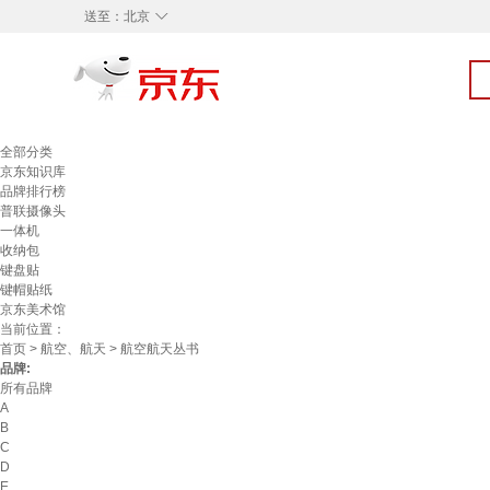
◇
送至：
北京
全部分类
京东知识库
品牌排行榜
普联摄像头
一体机
收纳包
键盘贴
键帽贴纸
京东美术馆
当前位置：
首页
>
航空、航天
> 航空航天丛书
品牌:
所有品牌
A
B
C
D
E