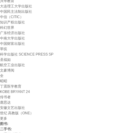
兴华教育
大连理工大学出版社
中国民主法制出版社
中信（CITIC）
知识产权出版社
科幻世界
广东经济出版社
中南大学出版社
中国财富出版社
莘缤
科学出版社 SCIENCE PRESS SP
圣福如
航空工业出版社
文豪博阅
全
昭昭
丁震医学教育
KOBE BRYANT 24
传书者
鹿思达
安徽文艺出版社
世纪 高教版（ONE）
更多
图书:
二手书: