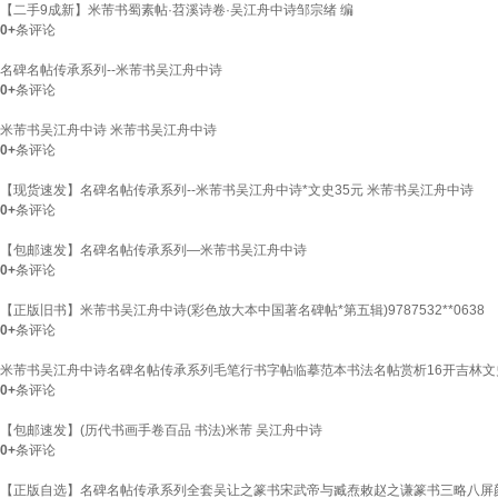
【二手9成新】米芾书蜀素帖·苕溪诗卷·吴江舟中诗邹宗绪 编
0+
条评论
名碑名帖传承系列--米芾书吴江舟中诗
0+
条评论
米芾书吴江舟中诗 米芾书吴江舟中诗
0+
条评论
【现货速发】名碑名帖传承系列--米芾书吴江舟中诗*文史35元 米芾书吴江舟中诗
0+
条评论
【包邮速发】名碑名帖传承系列—米芾书吴江舟中诗
0+
条评论
【正版旧书】米芾书吴江舟中诗(彩色放大本中国著名碑帖*第五辑)9787532**0638
0+
条评论
米芾书吴江舟中诗名碑名帖传承系列毛笔行书字帖临摹范本书法名帖赏析16开吉林文史出
0+
条评论
【包邮速发】(历代书画手卷百品 书法)米芾 吴江舟中诗
0+
条评论
【正版自选】名碑名帖传承系列全套吴让之篆书宋武帝与臧焘敕赵之谦篆书三略八屏