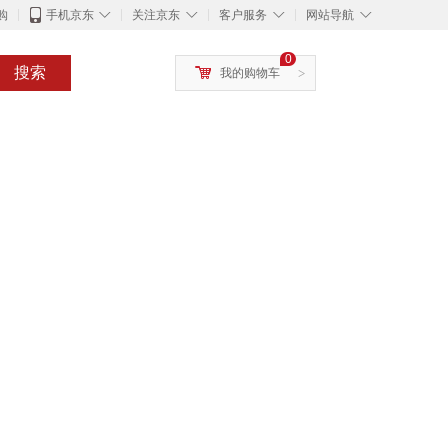
◇
◇
◇
◇
购
手机京东
关注京东
客户服务
网站导航
0
搜索
我的购物车
>