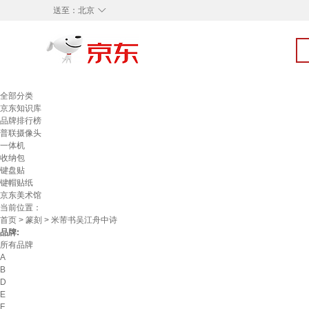
◇
送至：
北京
全部分类
京东知识库
品牌排行榜
普联摄像头
一体机
收纳包
键盘贴
键帽贴纸
京东美术馆
当前位置：
首页
>
篆刻
> 米芾书吴江舟中诗
品牌:
所有品牌
A
B
D
E
F