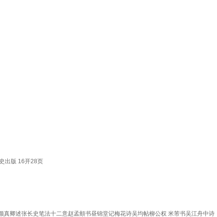
版 16开28页
颜真卿述张长史笔法十二意赵孟頫书昼锦堂记梅花诗吴均帖柳公权 米芾书吴江舟中诗