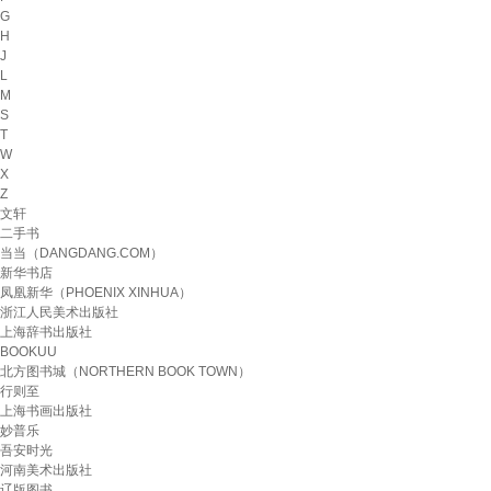
G
H
J
L
M
S
T
W
X
Z
文轩
二手书
当当（DANGDANG.COM）
新华书店
凤凰新华（PHOENIX XINHUA）
浙江人民美术出版社
上海辞书出版社
BOOKUU
北方图书城（NORTHERN BOOK TOWN）
行则至
上海书画出版社
妙普乐
吾安时光
河南美术出版社
辽版图书