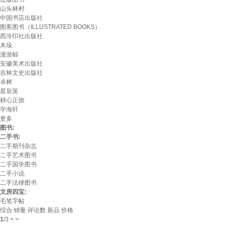
山头林村
中国书店出版社
图客图书（ILLUSTRATED BOOKS）
西泠印社出版社
木垛
漫游鲸
安徽美术出版社
吉林文史出版社
卓树
星辰策
耕心正徳
学海轩
更多
图书:
二手书:
二手期刊杂志
二手艺术图书
二手国学图书
二手小说
二手法律图书
文房四宝:
毛笔字帖
综合
销量
评论数
新品
价格
1
/
3
<
>