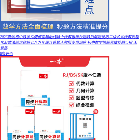
2026新版初中数学几何模型辅助线48个快解思维秒题45招解题技巧二级公式快解数理
化公式法结论秒解七八九年级计算题人教版专项训练 初中数学快解思维秒题45招 无
规格
0条评价