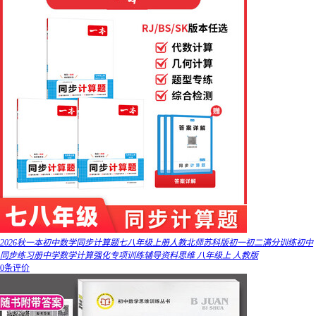
2026秋一本初中数学同步计算题七八年级上册人教北师苏科版初一初二满分训练初中
同步练习册中学数学计算强化专项训练辅导资料思维 八年级上 人教版
0条评价