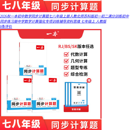
2026秋一本初中数学同步计算题七八年级上册人教北师苏科版初一初二满分训练初中
同步练习册中学数学计算强化专项训练辅导资料思维 七年级上 人教版
0条评价