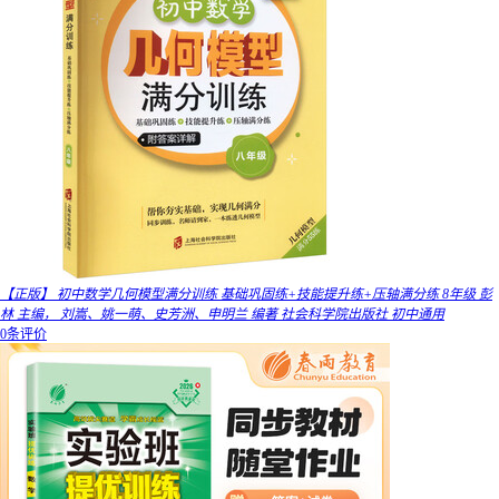
【正版】 初中数学几何模型满分训练 基础巩固练+技能提升练+压轴满分练 8年级 彭
林 主编， 刘嵩、姚一萌、史芳洲、申明兰 编著 社会科学院出版社 初中通用
0条评价