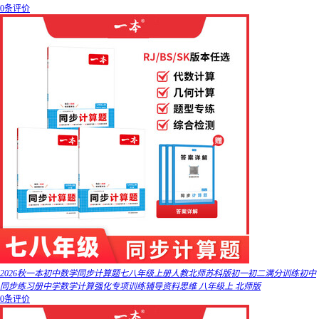
0条评价
2026秋一本初中数学同步计算题七八年级上册人教北师苏科版初一初二满分训练初中
同步练习册中学数学计算强化专项训练辅导资料思维 八年级上 北师版
0条评价