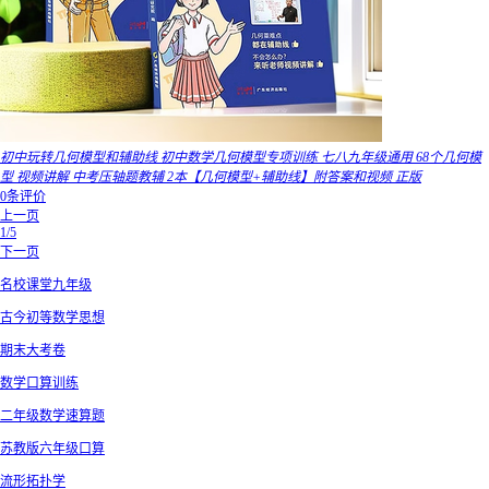
初中玩转几何模型和辅助线 初中数学几何模型专项训练 七八九年级通用 68个几何模
型 视频讲解 中考压轴题教辅 2本【几何模型+辅助线】附答案和视频 正版
0条评价
上一页
1/5
下一页
名校课堂九年级
古今初等数学思想
期末大考卷
数学口算训练
二年级数学速算题
苏教版六年级口算
流形拓扑学