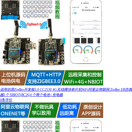
适用创思ZigBee开发板3.0 CC2530 4G无线模块单片机WiFi阿里云物联网 ZigBee EB仿真
器1个 NBIOT(BC26)1个两个电池+充电器
0条评价