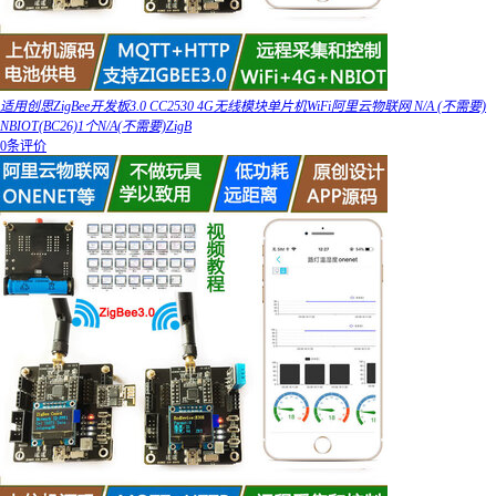
适用创思ZigBee开发板3.0 CC2530 4G无线模块单片机WiFi阿里云物联网 N/A (不需要)
NBIOT(BC26)1个N/A(不需要)ZigB
0条评价