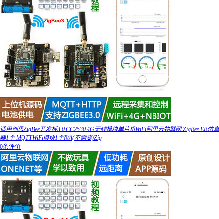
适用创思ZigBee开发板3.0 CC2530 4G无线模块单片机WiFi阿里云物联网 ZigBee EB仿真
器1个 MQTTWiFi模块1个N/A(不需要)Zig
0条评价