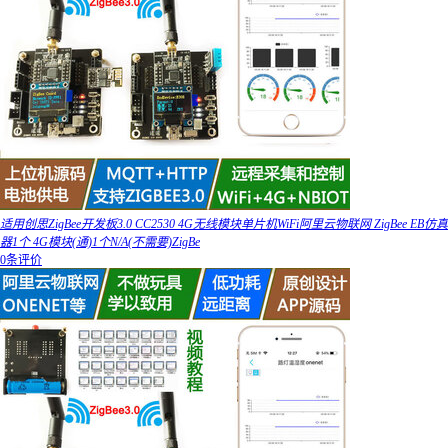
适用创思ZigBee开发板3.0 CC2530 4G无线模块单片机WiFi阿里云物联网 ZigBee EB仿真
器1个 4G模块(通)1个N/A(不需要)ZigBe
0条评价