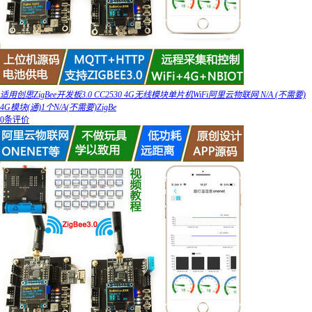
适用创思ZigBee开发板3.0 CC2530 4G无线模块单片机WiFi阿里云物联网 N/A (不需要)
4G模块(通)1个N/A(不需要)ZigBe
0条评价