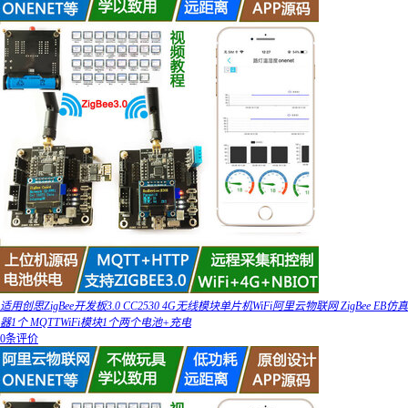
适用创思ZigBee开发板3.0 CC2530 4G无线模块单片机WiFi阿里云物联网 ZigBee EB仿真
器1个 MQTTWiFi模块1个两个电池+充电
0条评价