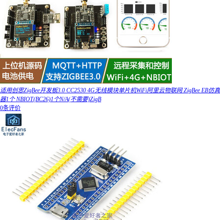
适用创思ZigBee开发板3.0 CC2530 4G无线模块单片机WiFi阿里云物联网 ZigBee EB仿真
器1个 NBIOT(BC26)1个N/A(不需要)ZigB
0条评价