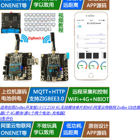
适用创思ZigBee开发板3.0 CC2530 4G无线模块单片机WiFi阿里云物联网 ZigBee EB仿真
器1个 4G模块(通)1个两个电池+充电器Z
0条评价