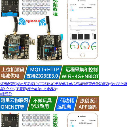
适用创思ZigBee开发板3.0 CC2530 4G无线模块单片机WiFi阿里云物联网 ZigBee EB仿真
器1个 N/A(不需要)两个电池+充电器Zig
0条评价