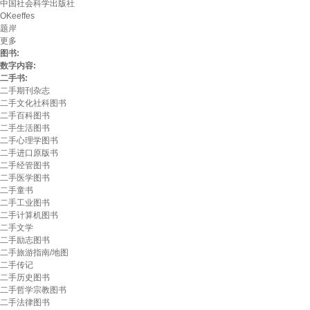
中国社会科学出版社
OKeeffes
题岸
更多
图书:
数字内容:
二手书:
二手期刊杂志
二手文化社科图书
二手百科图书
二手生活图书
二手心理学图书
二手进口原版书
二手经管图书
二手医学图书
二手童书
二手工业图书
二手计算机图书
二手文学
二手励志图书
二手旅游指南/地图
二手传记
二手历史图书
二手哲学宗教图书
二手法律图书