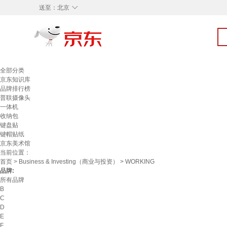
◇
送至：
北京
全部分类
京东知识库
品牌排行榜
普联摄像头
一体机
收纳包
键盘贴
键帽贴纸
京东美术馆
当前位置：
首页
>
Business & Investing（商业与投资）
> WORKING
品牌:
所有品牌
B
C
D
E
F