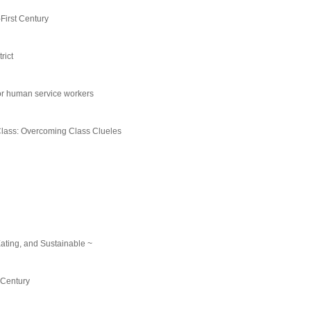
irst Century
rict
or human service workers
ass: Overcoming Class Clueles
ting, and Sustainable ~
 Century