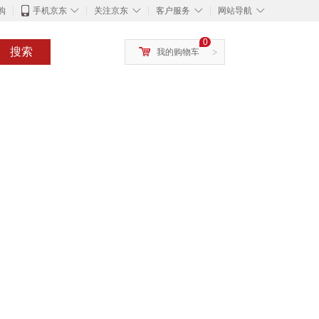
◇
◇
◇
◇
购
手机京东
关注京东
客户服务
网站导航
0
搜索
我的购物车
>