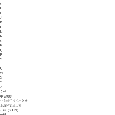
G
H
I
J
K
L
M
N
O
P
Q
R
S
T
U
W
X
Y
Z
文轩
中信出版
北京科学技术出版社
上海译文出版社
译林（YILIN）
外研社