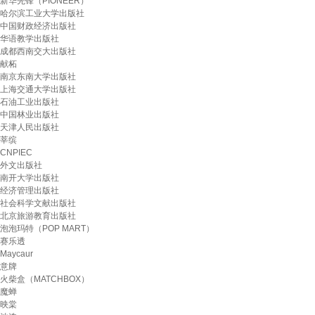
新华先锋（PIONEER）
哈尔滨工业大学出版社
中国财政经济出版社
华语教学出版社
成都西南交大出版社
献柘
南京东南大学出版社
上海交通大学出版社
石油工业出版社
中国林业出版社
天津人民出版社
莘缤
CNPIEC
外文出版社
南开大学出版社
经济管理出版社
社会科学文献出版社
北京旅游教育出版社
泡泡玛特（POP MART）
赛乐透
Maycaur
意牌
火柴盒（MATCHBOX）
魔蝉
映棠