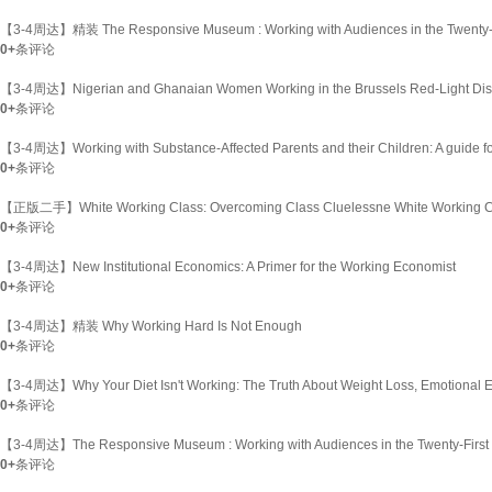
【3-4周达】精装 The Responsive Museum : Working with Audiences in the Twenty-F
0+
条评论
【3-4周达】Nigerian and Ghanaian Women Working in the Brussels Red-Light Dist
0+
条评论
【3-4周达】Working with Substance-Affected Parents and their Children: A guide f
0+
条评论
【正版二手】White Working Class: Overcoming Class Cluelessne White Working Cl
0+
条评论
【3-4周达】New Institutional Economics: A Primer for the Working Economist
0+
条评论
【3-4周达】精装 Why Working Hard Is Not Enough
0+
条评论
【3-4周达】Why Your Diet Isn't Working: The Truth About Weight Loss, Emotional Ea
0+
条评论
【3-4周达】The Responsive Museum : Working with Audiences in the Twenty-First
0+
条评论