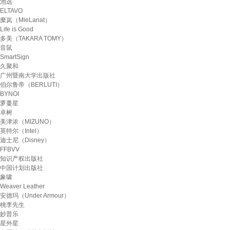
池选
ELTAVO
糜岚（MieLanat）
Life is Good
多美（TAKARA TOMY）
音鼠
SmartSign
久聚和
广州暨南大学出版社
伯尔鲁帝（BERLUTI）
BYNOI
萝蔓星
卓树
美津浓（MIZUNO）
英特尔（Intel）
迪士尼（Disney）
FFBVV
知识产权出版社
中国计划出版社
象啸
Weaver Leather
安德玛（Under Armour）
桃李先生
妙普乐
星外星