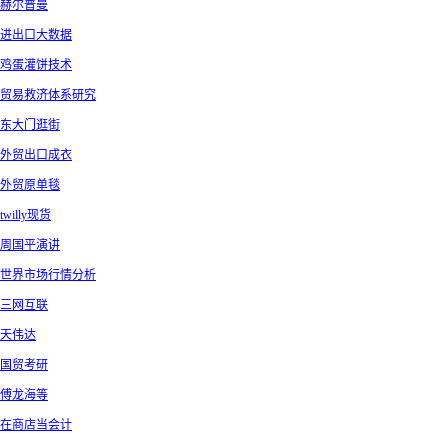
赫尔普曼
进出口大数据
鸡蛋灌饼技术
贸易救济体系研究
东大门逛街
外贸出口成衣
外贸原单毯
twilly现货
周国平演讲
世界市场行情分析
三网互联
天伟达
国贸考研
傅龙海等
在商店当会计