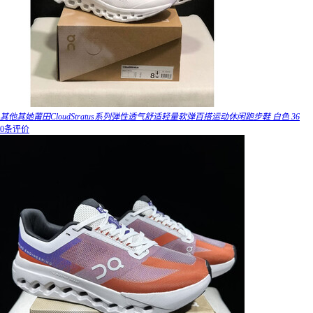
其他其她莆田CloudStratus系列弹性透气舒适轻量软弹百搭运动休闲跑步鞋 白色 36
0条评价