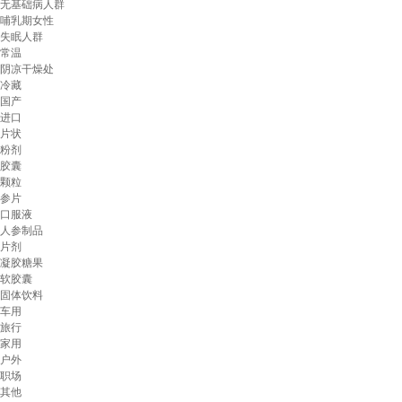
无基础病人群
哺乳期女性
失眠人群
常温
阴凉干燥处
冷藏
国产
进口
片状
粉剂
胶囊
颗粒
参片
口服液
人参制品
片剂
凝胶糖果
软胶囊
固体饮料
车用
旅行
家用
户外
职场
其他