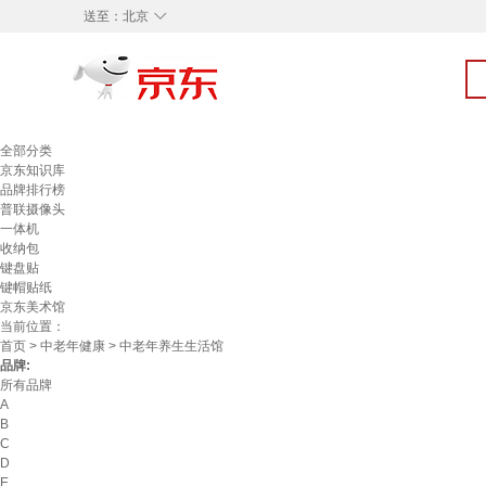
◇
送至：
北京
全部分类
京东知识库
品牌排行榜
普联摄像头
一体机
收纳包
键盘贴
键帽贴纸
京东美术馆
当前位置：
首页
>
中老年健康
> 中老年养生生活馆
品牌:
所有品牌
A
B
C
D
E