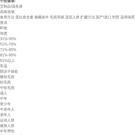
中医健康:
艾制品/温灸器
高级选项:
食用方法
蛋白质含量
储藏条件
毛燕等级
适宜人群
贮藏方法
国产/进口
剂型
适用场景
煲汤
即食
泡煮
31%-50%
51%-70%
71%-80%
81%-90%
91%以上
常温
阴凉干燥处
极轻毛燕
轻毛燕
中轻毛燕
成人
中年
青少年
中老年人
老年人
运动人群
健身人群
中年男性