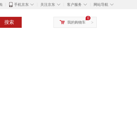
◇
◇
◇
◇
购
手机京东
关注京东
客户服务
网站导航
0
搜索
我的购物车
>