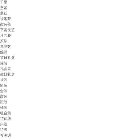
干果
燕盏
燕丝
袋泡茶
散装茶
平盖灵芝
月套餐
原浆
赤灵芝
丝状
节日礼盒
罐装
礼盒装
生日礼盒
袋装
简装
盒装
散装
瓶装
桶装
组合装
特优级
头茬
特级
可溯源