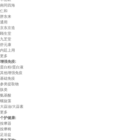
南同四海
仁和
胖东来
通用
京东京造
顾生堂
九芝堂
舒元康
内廷上用
更多
增强免疫:
蛋白粉/蛋白液
其他增强免疫
基础免疫
参类提取物
肽类
氨基酸
螺旋藻
大蒜油/大蒜素
更多
个护健康:
按摩器
按摩椅
足浴盆