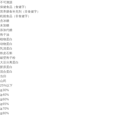
不可溯源
保健食品（食健字）
营养膳食补充剂（非食健字）
机能食品（非食健字）
含冰糖
未加糖
添加代糖
孢子油
植物蛋白
动物蛋白
乳清蛋白
铁皮石斛
破壁孢子粉
大豆分离蛋白
胶原蛋白
混合蛋白
当归
山药
25%以下
≧30%
≧40%
≧60%
≧65%
≧70%
≧80%