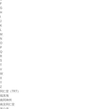
F
G
H
I
J
K
L
M
N
O
P
Q
R
S
T
V
W
X
Y
Z
同仁堂（TRT）
福东海
南同神州
南京同仁堂
半山农