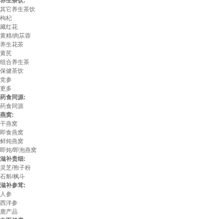
养生茶饮:
其它养生茶饮
枸杞
藏红花
黄精/肉苁蓉
养生花茶
黄芪
组合养生茶
保健茶饮
党参
更多
药食同源:
药食同源
燕窝:
干燕窝
即食燕窝
鲜炖燕窝
即炖/即泡燕窝
滋补贵细:
灵芝/孢子粉
石斛/枫斗
滋补参茸:
人参
西洋参
鹿产品