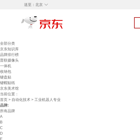
◇
送至：
北京
全部分类
京东知识库
品牌排行榜
普联摄像头
一体机
收纳包
键盘贴
键帽贴纸
京东美术馆
当前位置：
首页
>
自动化技术
> 工业机器人专业
品牌:
所有品牌
A
B
C
D
E