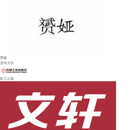
赟娅
清华大学
机工出版