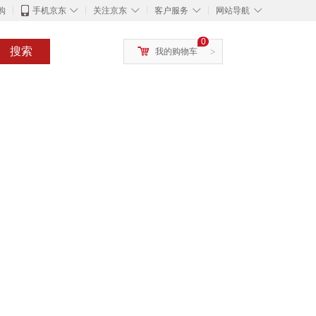
◇
◇
◇
◇
购
手机京东
关注京东
客户服务
网站导航
0
搜索
我的购物车
>