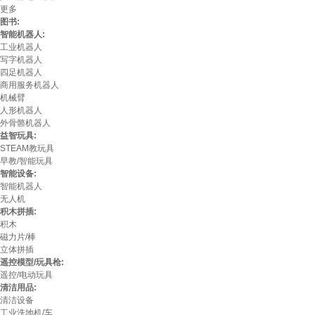
更多
图书:
智能机器人:
工业机器人
写字机器人
四足机器人
商用服务机器人
机械臂
人形机器人
外骨骼机器人
益智玩具:
STEAM教玩具
早教/智能玩具
智能设备:
智能机器人
无人机
积木拼插:
积木
磁力片/棒
立体拼插
遥控模型/玩具枪:
遥控/电动玩具
清洁用品:
清洁设备
工业洗地机/车