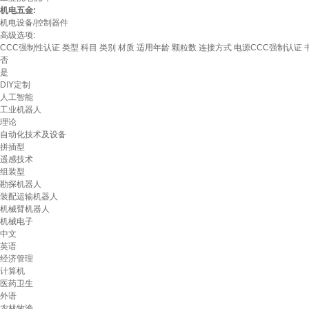
机电五金:
机电设备/控制器件
高级选项:
CCC强制性认证
类型
科目
类别
材质
适用年龄
颗粒数
连接方式
电源CCC强制认证
否
是
DIY定制
人工智能
工业机器人
理论
自动化技术及设备
拼插型
遥感技术
组装型
勘探机器人
装配运输机器人
机械臂机器人
机械电子
中文
英语
经济管理
计算机
医药卫生
外语
农林牧渔