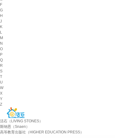
F
G
H
J
K
L
M
N
O
P
Q
R
S
T
U
W
X
Y
Z
活石（LIVING STONES）
斯纳恩（Snaen）
高等教育出版社（HIGHER EDUCATION PRESS）