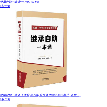
继承自助一本通9787509391488
0条评价
继承自助一本通 王秀全,郭万华,李金萍 中国法制出版社 {正版书}
0条评价