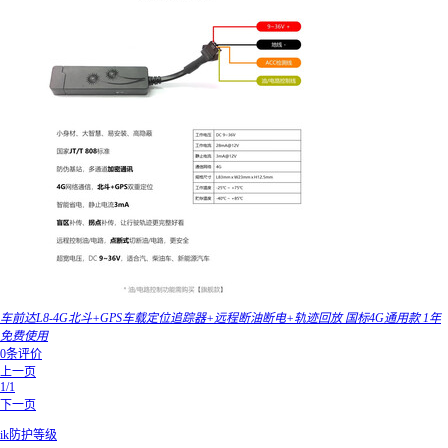
车前达L8-4G北斗+GPS车载定位追踪器+远程断油断电+轨迹回放 国标4G通用款 1年
免费使用
0条评价
上一页
1/1
下一页
ik防护等级