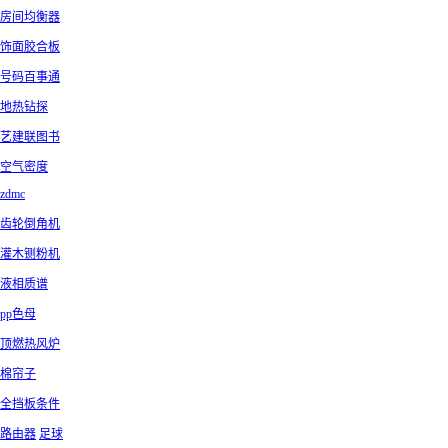
房间均衡器
饰面胶合板
号码百事通
地热钻探
艺建联图书
空气密度
zdmc
齿轮倒角机
灌木铡粉机
液相质谱
pp色母
顶燃热风炉
棉帘子
全挡板条件
路由器
足球