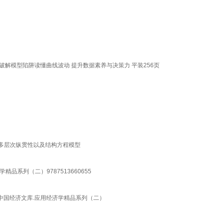
破解模型陷阱读懂曲线波动 提升数据素养与决策力 平装256页
：多层次纵贯性以及结构方程模型
系列（二）9787513660655
中国经济文库.应用经济学精品系列（二）