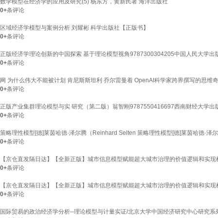
数学模型在经济学的应用及研究(5) 杨东方，黄新民著 海洋出版社
0+
条评论
区域经济学模型与案例分析 刘耀彬 科学出版社【正版书】
0+
条评论
正版经济学理论创新的中国探索 基于理论模型视角9787300304205中国人民大学
0+
条评论
网 为什么伟大不能被计划 肯尼斯斯坦利 乔尔雷曼着 OpenAI科学家跨界撰写的思维奇
0+
条评论
正版产业集群理论模型与实 研究（第二版）翁智刚9787550416697西南财经大学
0+
条评论
策略理性模型[德]莱茵哈德·泽尔腾（Reinhard Selten 策略理性模型[德]莱茵哈德·泽尔腾（Re
0+
条评论
【京仓直发隔日达】【全新正版】城市信息模型赋能超大城市治理的价值逻辑和实现
0+
条评论
【京仓直发隔日达】【全新正版】城市信息模型赋能超大城市治理的价值逻辑和实现
0+
条评论
国际贸易的政治经济学分析--理论模型与计量实证/北京大学中国经济研究中心研究系列978