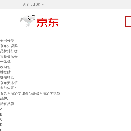
◇
送至：
北京
全部分类
京东知识库
品牌排行榜
普联摄像头
一体机
收纳包
键盘贴
键帽贴纸
京东美术馆
当前位置：
首页
>
经济学理论与基础
> 经济学模型
品牌:
所有品牌
A
B
C
D
E