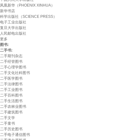
凤凰新华（PHOENIX XINHUA）
新华书店
科学出版社（SCIENCE PRESS）
电子工业出版社
复旦大学出版社
人民邮电出版社
更多
图书:
二手书:
二手期刊杂志
二手经管图书
二手心理学图书
二手文化社科图书
二手医学图书
二手法律图书
二手工业图书
二手百科图书
二手生活图书
二手农林业图书
二手建筑图书
二手文学
二手童书
二手历史图书
二手电子通信图书