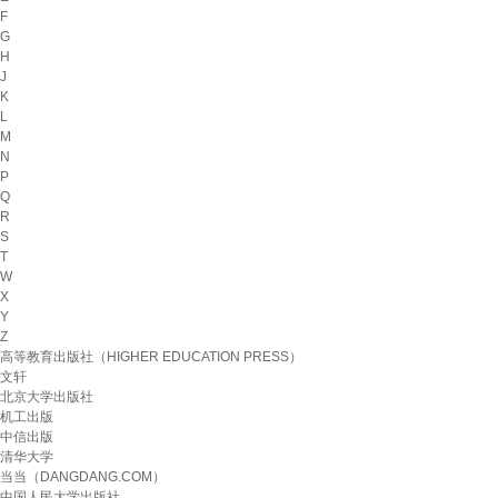
F
G
H
J
K
L
M
N
P
Q
R
S
T
W
X
Y
Z
高等教育出版社（HIGHER EDUCATION PRESS）
文轩
北京大学出版社
机工出版
中信出版
清华大学
当当（DANGDANG.COM）
中国人民大学出版社