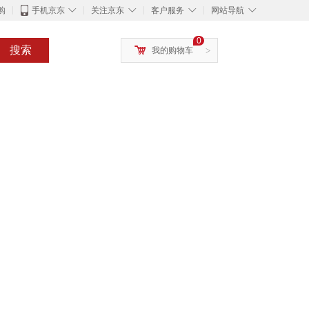
◇
◇
◇
◇
购
手机京东
关注京东
客户服务
网站导航
0
搜索
我的购物车
>