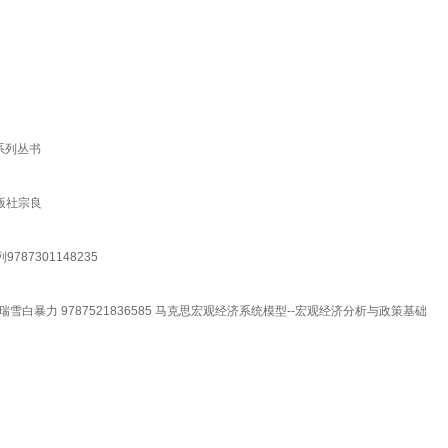
系列丛书
出版社宗良
7301148235
暴力 9787521836585 马克思宏观经济系统模型--宏观经济分析与政策基础