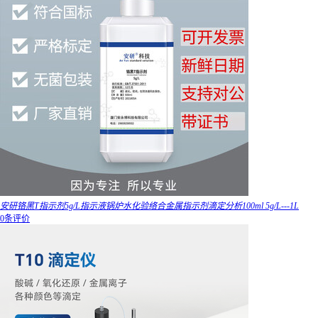
安研铬黑T指示剂5g/L指示液锅炉水化验络合金属指示剂滴定分析100ml 5g/L---1L
0条评价