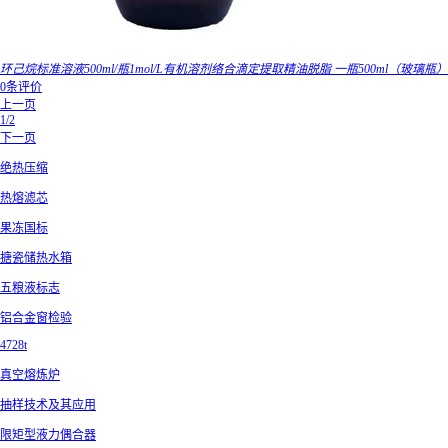
环己烷标准溶液500ml/瓶1mol/L有机溶剂络合滴定提取精油脱脂 一瓶500ml（玻璃瓶）
0条评价
上一页
1/2
下一页
绝热压缩
热熔滤芯
果冻国标
搪瓷储热水箱
五粮液标志
铝合金窗检验
4728t
真空熔炼炉
抽样技术及其应用
限矩型液力偶合器