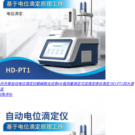
历天景自动电位滴定仪酸碱氧化还原pH值测量滴定沉淀滴定络合滴定 HD-PT1四大滴
定
0条评价