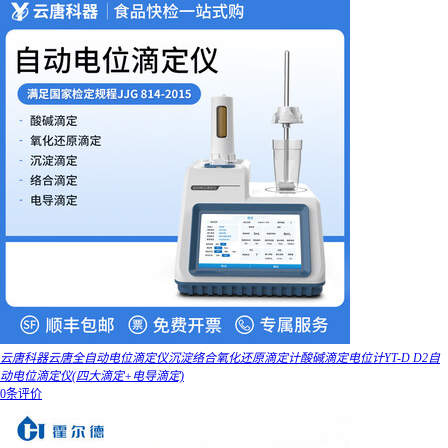
云唐科器云唐全自动电位滴定仪沉淀络合氧化还原滴定计酸碱滴定电位计YT-D D2自
动电位滴定仪(四大滴定+电导滴定)
0条评价