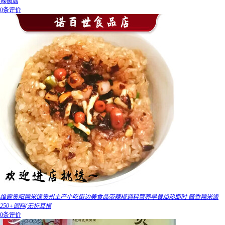
辣椒面
0条评价
维霆贵阳糯米饭贵州土产小吃街边美食品带辣椒调料营养早餐加热即时 酱香糯米饭
250+调料(无折耳根
0条评价