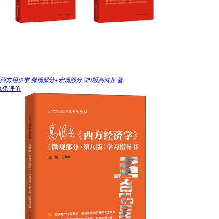
西方经济学 微观部分+宏观部分 第9版高鸿业 著
0条评价