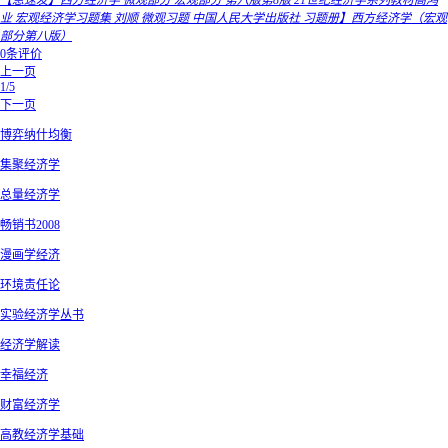
【急速发】西方经济学 微观部分 宏观部分 第八版第8版 21世纪经济学系列教材高鸿
业 宏观经济学习题集 刘顺 微观习题 中国人民大学出版社 习题册】西方经济学（宏观
部分第八版）
0条评价
上一页
1/5
下一页
博弈纳什均衡
集聚经济学
总量经济学
畅销书2008
漫画学经济
环境责任论
实验经济学丛书
经济学解读
幸福经济
财富经济学
高教经济学基础