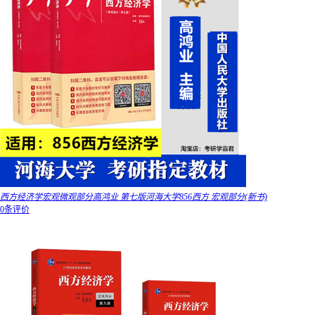
西方经济学宏观微观部分高鸿业 第七版河海大学856西方 宏观部分(新书)
0条评价