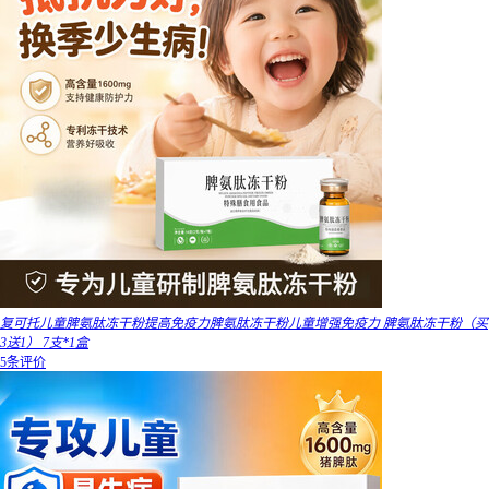
复可托儿童脾氨肽冻干粉提高免疫力脾氨肽冻干粉儿童增强免疫力 脾氨肽冻干粉（买
3送1） 7支*1盒
5条评价