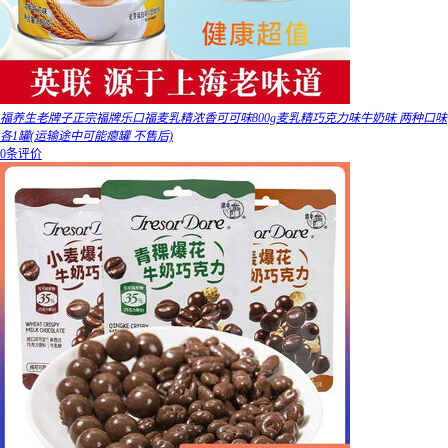
福养生老牌子正宗福牌乐口福麦乳精浓香可可味800g麦乳精巧克力味牛奶味 两种口味
各1罐(运输途中可能瘪罐 不售后)
0条评价