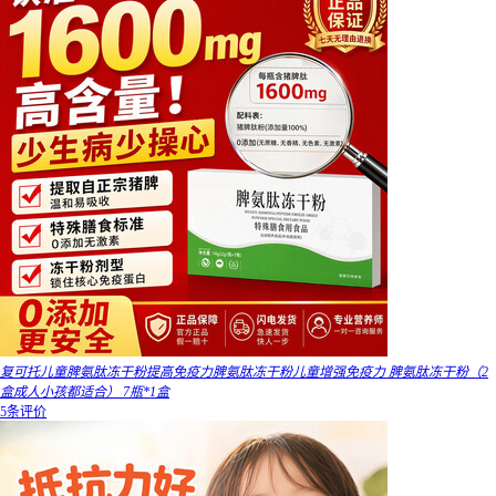
复可托儿童脾氨肽冻干粉提高免疫力脾氨肽冻干粉儿童增强免疫力 脾氨肽冻干粉（2
盒成人小孩都适合） 7瓶*1盒
5条评价