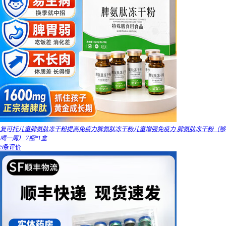
复可托儿童脾氨肽冻干粉提高免疫力脾氨肽冻干粉儿童增强免疫力 脾氨肽冻干粉（够
喝一周） 7瓶*1盒
5条评价