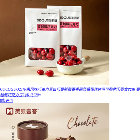
COCOGUOZI水果风味巧克力豆白巧蔓越莓百香果蓝莓榴莲纯可可脂休闲零食女生 蔓
越莓巧克力豆2袋-共120g
0条评价