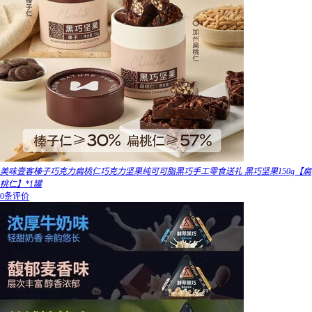
美味壹客榛子巧克力扁桃仁巧克力坚果纯可可脂黑巧手工零食送礼 黑巧坚果150g【扁
桃仁】*1罐
0条评价