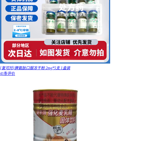
[复可托]脾氨肽口服冻干粉 2mg*5支 1盒装
41条评价