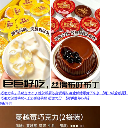
巧克力布丁牛奶芝士布丁波波珠果冻批发网红宿舍解馋零食下午茶 【两口味全都要】
巧克力波波牛奶+芝士啵啵牛奶 超值大份: 【到手整箱45杯】
0条评价