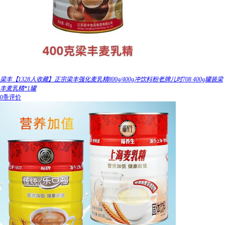
梁丰【1328人收藏】正宗梁丰强化麦乳精800g/400g冲饮料粉老牌儿时708 400g罐装梁
丰麦乳精*1罐
0条评价