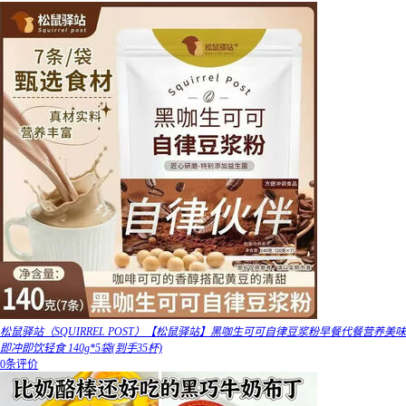
松鼠驿站（SQUIRREL POST）【松鼠驿站】黑咖生可可自律豆浆粉早餐代餐营养美味
即冲即饮轻食 140g*5袋(到手35杯)
0条评价