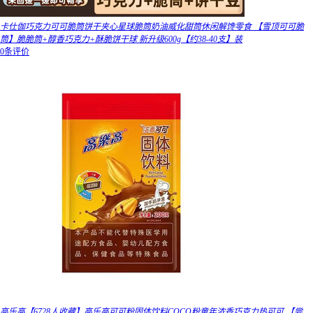
卡仕伽巧克力可可脆筒饼干夹心星球脆筒奶油威化甜筒休闲解馋零食 【雪顶可可脆
筒】脆脆筒+醇香巧克力+酥脆饼干球 新升级600g【约38-40支】装
0条评价
高乐高【6728人收藏】高乐高可可粉固体饮料COCO粉童年浓香巧克力热可可 【尝