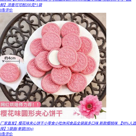
鲜】浓香可可粉200克*1袋
0条评价
厂家直发】樱花味夹心饼干小零食小吃休闲食品全袋装多口味 新款樱桃味 【98%人选
择】5袋装(单袋180g)
0条评价