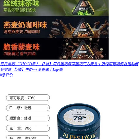
每日黑巧（CHOCDAY）【5袋】每日黑巧鲜萃黑巧克力麦香牛奶纯可可脂脆香运动健
身零食 【5袋】牛奶++麦香味丨15g/袋
0条评价