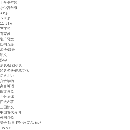
小学低年级
小学高年级
3-6岁
7-10岁
11-14岁
三字经
百家姓
增广贤文
四书五经
成语/谚语
语文
数学
成长/校园小说
经典名著/传统文化
历史小说
拼音读物
寓言神话
散文诗歌
儿歌童谣
四大名著
三国演义
中国古代诗词
外国诗歌
综合
销量
评论数
新品
价格
1
/
5
<
>