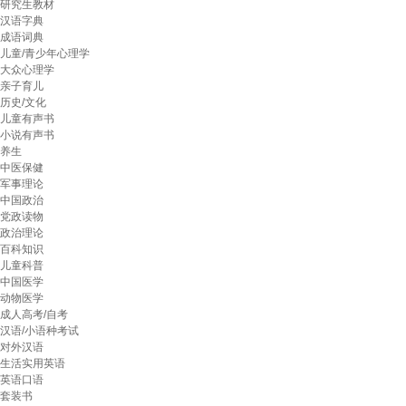
研究生教材
汉语字典
成语词典
儿童/青少年心理学
大众心理学
亲子育儿
历史/文化
儿童有声书
小说有声书
养生
中医保健
军事理论
中国政治
党政读物
政治理论
百科知识
儿童科普
中国医学
动物医学
成人高考/自考
汉语/小语种考试
对外汉语
生活实用英语
英语口语
套装书