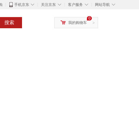
◇
◇
◇
◇
购
手机京东
关注京东
客户服务
网站导航
0
搜索
我的购物车
>