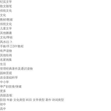
纪实文学
散文随笔
传统文化
文化
教材/教辅
传统文化
儿童文学
其他圖書
文化/學術
风水/占卜
手账/手工DIY教程
有声读物
其他绘画
名家画集
生活
管理经典著作及通识读物
园林景观
农业基础科学
中小学
孕产妇饮食/保健
更多
高级选项:
阶段
年龄
文化类型
科目
文学类型
著作
诗词类型
初中
高中