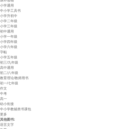
课外读物
小学通用
中小学工具书
小学升初中
小学二年级
小学三年级
初中通用
小学一年级
小学四年级
小学六年级
字帖
小学五年级
初三/九年级
高中通用
初二/八年级
教育理论/教师用书
初一/七年级
作文
中考
高一
幼小衔接
中小学教辅类书课包
更多
其他图书:
语言文字