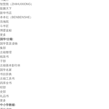
智慧熊（ZHIHUIXIONG）
龍圖天下
新华书店
本本社（BENBENSHE）
浩瀚苑
斗半匠
博爱蓝鲸
更多
国学/古籍:
国学普及读物
集部
古籍整理
线装书
子部
古籍善本影印本
国学名家
书目辞典
古籍工具书
四库全书
经部
史部
礼品书
更多
中小学教辅: