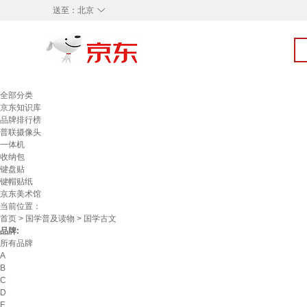
◇
送至：
北京
全部分类
京东知识库
品牌排行榜
普联摄像头
一体机
收纳包
键盘贴
键帽贴纸
京东美术馆
当前位置：
首页
>
国学普及读物
> 国学古文
品牌:
所有品牌
A
B
C
D
E