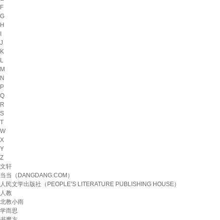
F
G
H
I
J
K
L
M
N
P
Q
R
S
T
W
X
Y
Z
文轩
当当（DANGDANG.COM）
人民文学出版社（PEOPLE’S LITERATURE PUBLISHING HOUSE）
人教
北教小雨
学而思
书魔方