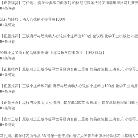
【正版现货】可任选 小提琴经典练习曲系列 帕格尼尼沃尔法特罗德菲奥里洛马扎斯开塞
0+
条评论
流行与经典：动人心弦的小提琴曲100首
0+
条评论
【正版推荐】正版流行与经典动人心弦的小提琴曲100首 金玫瑰 化学工业出版社 
0+
条评论
经典小提琴曲 (德)戈德霍夫 著 上海音乐学院出版社 【正版非新】
0+
条评论
【正版推荐】原版引进正版小提琴世界经典名曲二重奏 简易改编版 上海音乐 小提琴
0+
条评论
【正版推荐】正版小提琴练习曲 流行与经典动人心弦的小提琴曲100首 化学工业 
0+
条评论
【正版推荐】流行与经典 动人心弦的小提琴曲100首 金玫瑰 小提琴基础教程练习曲
0+
条评论
【官方正版】原版引进正版小提琴世界经典名曲二重奏 简易改编版 上海音乐 小提琴二
0+
条评论
马扎斯小提琴练习曲作品 36 号第一册王振山编订人民音乐出版社特殊练习曲基础