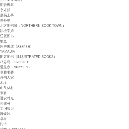
影歌碟舞
享乐派
最易上手
星外星
北方图书城（NORTHERN BOOK TOWN）
甜橙学姐
辽版图书
银鱼
阿萨娜丝（Asanasi）
YAMA JIA
图客图书（ILLUSTRATED BOOKS）
相思鸟（lovebird）
爱里森（ANYSEN）
卓越书香
诗书人家
木垛
山头林村
米聆
吾安时光
何健弓
文润贝贝
舞蝶吟
卓树
陀珩