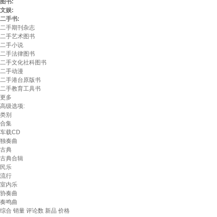
图书:
文娱:
二手书:
二手期刊杂志
二手艺术图书
二手小说
二手法律图书
二手文化社科图书
二手动漫
二手港台原版书
二手教育工具书
更多
高级选项:
类别
合集
车载CD
独奏曲
古典
古典合辑
民乐
流行
室内乐
协奏曲
奏鸣曲
综合
销量
评论数
新品
价格