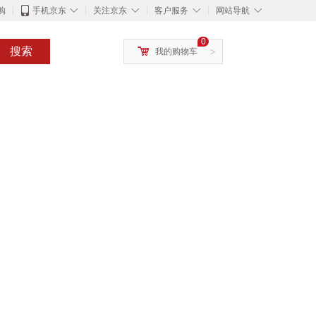
◇
◇
◇
◇
购
手机京东
关注京东
客户服务
网站导航
0
搜索
我的购物车
>