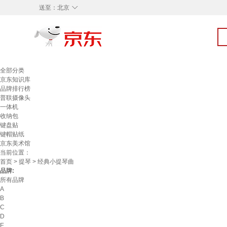
◇
送至：
北京
全部分类
京东知识库
品牌排行榜
普联摄像头
一体机
收纳包
键盘贴
键帽贴纸
京东美术馆
当前位置：
首页
>
提琴
> 经典小提琴曲
品牌:
所有品牌
A
B
C
D
E