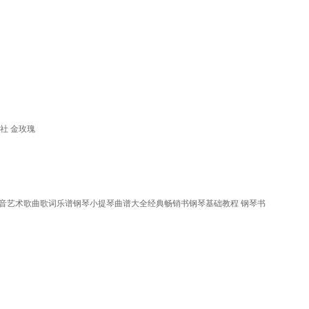
社 金玫瑰
音艺术歌曲歌词乐谱钢琴小提琴曲谱大全经典畅销书钢琴基础教程 钢琴书