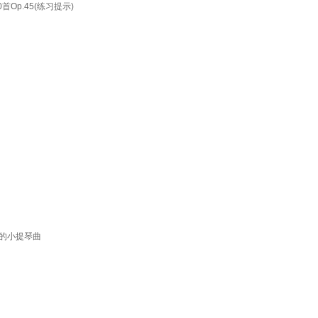
p.45(练习提示)
弦的小提琴曲