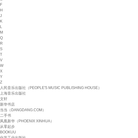
F
H
J
K
L
M
Q
R
S
T
V
W
X
Y
Z
人民音乐出版社（PEOPLE'S MUSIC PUBLISHING HOUSE）
上海音乐出版社
文轩
新华书店
当当（DANGDANG.COM）
二手书
凤凰新华（PHOENIX XINHUA）
从零起步
BOOKUU
化学工业出版社