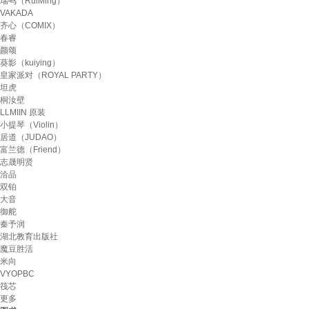
瑞鸣（RuiMing）
VAKADA
齐心（COMIX）
春睿
颜颂
葵影（kuiying）
皇家派对（ROYAL PARTY）
坦虎
桐汝壁
LLMIIN 原装
小提琴（Violin）
居道（JUDAO）
富兰德（Friend）
志晟明贤
洽品
双铂
大音
御舵
秦予润
湖北教育出版社
魔豆胜活
米向
VYOPBC
筏芯
更多