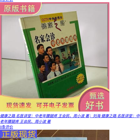
健康之路·名医讲堂：中老年腰腿疼 王会民、周小波 著；刘海 健康之路·名医讲堂：中
老年腰腿疼 王会民、周小波 著
0条评价