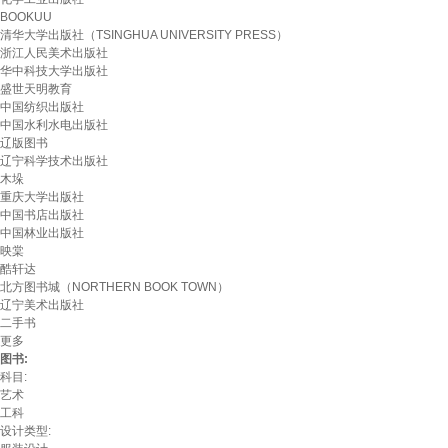
BOOKUU
清华大学出版社（TSINGHUA UNIVERSITY PRESS）
浙江人民美术出版社
华中科技大学出版社
盛世天明教育
中国纺织出版社
中国水利水电出版社
辽版图书
辽宁科学技术出版社
木垛
重庆大学出版社
中国书店出版社
中国林业出版社
映棠
酷轩达
北方图书城（NORTHERN BOOK TOWN）
辽宁美术出版社
二手书
更多
图书:
科目:
艺术
工科
设计类型: