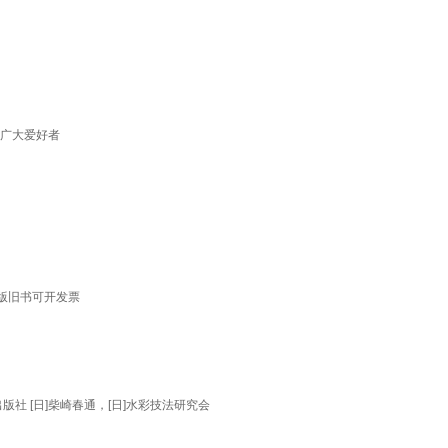
法广大爱好者
原版旧书可开发票
社 [日]柴崎春通，[日]水彩技法研究会