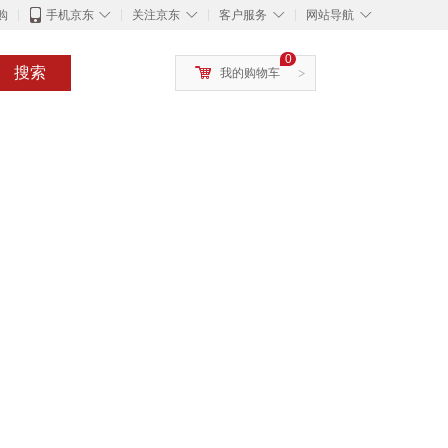
◇
◇
◇
◇
购
手机京东
关注京东
客户服务
网站导航
0
搜索
我的购物车
>