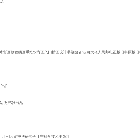
出品
教程 水彩画教程插画手绘水彩画入门插画设计书籍编者:超白大叔人民邮电正版旧书原版
yj]
达 数艺社出品
，[日]水彩技法研究会辽宁科学技术出版社