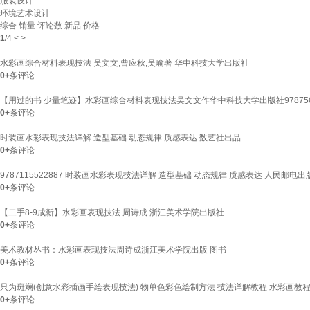
服装设计
环境艺术设计
综合
销量
评论数
新品
价格
1
/
4
<
>
水彩画综合材料表现技法 吴文文,曹应秋,吴瑜著 华中科技大学出版社
0+
条评论
【用过的书 少量笔迹】水彩画综合材料表现技法吴文文作华中科技大学出版社9787568
0+
条评论
时装画水彩表现技法详解 造型基础 动态规律 质感表达 数艺社出品
0+
条评论
9787115522887 时装画水彩表现技法详解 造型基础 动态规律 质感表达 人民邮电出
0+
条评论
【二手8-9成新】水彩画表现技法 周诗成 浙江美术学院出版社
0+
条评论
美术教材丛书：水彩画表现技法周诗成浙江美术学院出版 图书
0+
条评论
只为斑斓(创意水彩插画手绘表现技法) 物单色彩色绘制方法 技法详解教程 水彩画教程插
0+
条评论