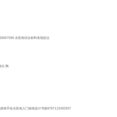
067096 水彩画综合材料表现技法
版社 陶
画手绘水彩画入门插画设计书籍9787115492937