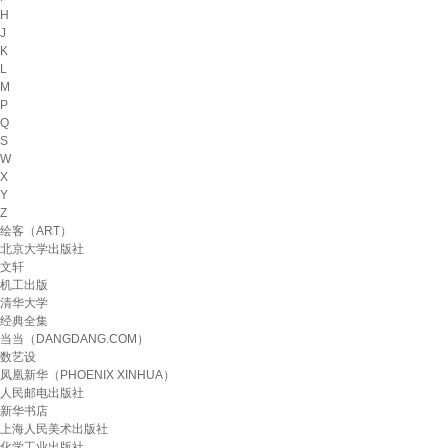
H
J
K
L
M
P
Q
S
W
X
Y
Z
绘客（ART）
北京大学出版社
文轩
机工出版
清华大学
经典全集
当当（DANGDANG.COM）
数艺设
凤凰新华（PHOENIX XINHUA）
人民邮电出版社
新华书店
上海人民美术出版社
化学工业出版社