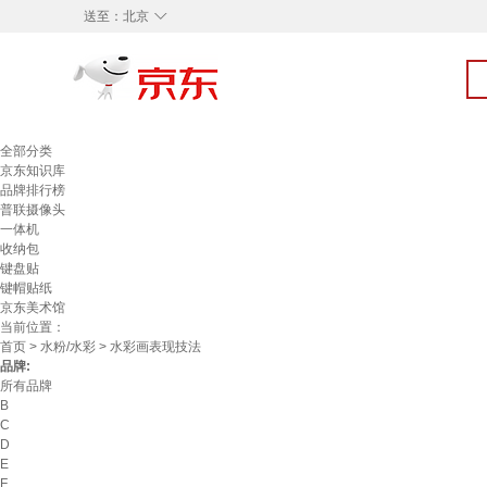
◇
送至：
北京
全部分类
京东知识库
品牌排行榜
普联摄像头
一体机
收纳包
键盘贴
键帽贴纸
京东美术馆
当前位置：
首页
>
水粉/水彩
> 水彩画表现技法
品牌:
所有品牌
B
C
D
E
F