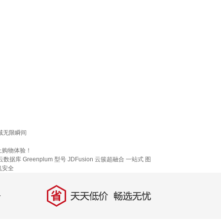
域无限瞬间
上购物体验！
云数据库 Greenplum
型号
JDFusion
云簇超融合
一站式
图
机安全
省
天天低价，畅选无忧