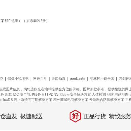
答案都在这里）（ 京东套装2册）
克
|
偶像小说图书
|
三云岳斗
|
天闻动漫
|
ponkan绘
|
意林轻小说全套
|
刀剑神
新款图片信息，为您选购光在地球提供全方位的价格、图片新款参考，提供愉悦的网
服务
新款
IDC 资产管理服务
HTTPDNS
混合云安全解决方案
人体检测
品牌
网站地图
fluxDB
云上系统高可用解决方案
积分商城电商解决方案
云端融合防御解决方案
主
好
直发，极速配送
正品行货，精致服务