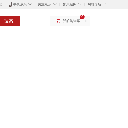
◇
◇
◇
◇
购
手机京东
关注京东
客户服务
网站导航
0
搜索
我的购物车
>