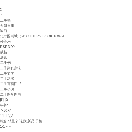
T
X
Y
二手书
天闻角川
咏幻
北方图书城（NORTHERN BOOK TOWN）
妙普乐
RSRDDY
献柘
洪恩
二手书:
二手期刊杂志
二手文学
二手动漫
二手百科图书
二手小说
二手医学图书
图书:
年龄:
7-10岁
11-14岁
综合
销量
评论数
新品
价格
1
/
1
<
>