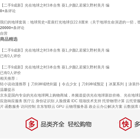
【二手9成新】光在地球之时3本合售 葵1,夕颜2,若紫3,野村美月 编
0+
条评论
我们的地球套装：地球简史+星座灯光地球仪22.8厘米（关于地球生命演进的一切，
20000+
条评论
自营
商品精选
【二手9成新】光在地球之时3本合售 葵1,夕颜2,若紫3,野村美月 编
已有
0
人评价
【二手9成新】光在地球之时3本合售 葵1,夕颜2,若紫3,野村美月 编
已有
0
人评价
相关推荐：
轻小说动漫推荐
|
刀剑神域绝剑篇
|
令点少女
|
刀剑神域预定
|
冰菓系列
|
泳装扑
温馨提示
京东是国内专业的光在地球网上购物商城，本频道提供光在地球新款价格、光在地球
应急响应服务
医疗云
身份证识别
人脸搜索
IDC 现场技术支持
托管物理计算
云托管
片
函数服务
访问控制
京东智联云
GPU 云物理服务器
政企云办公解决方案
云数据库 In
多
快
品类齐全，轻松购物
多仓