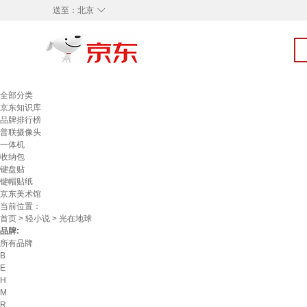
◇
送至：
北京
全部分类
京东知识库
品牌排行榜
普联摄像头
一体机
收纳包
键盘贴
键帽贴纸
京东美术馆
当前位置：
首页
>
轻小说
> 光在地球
品牌:
所有品牌
B
E
H
M
R